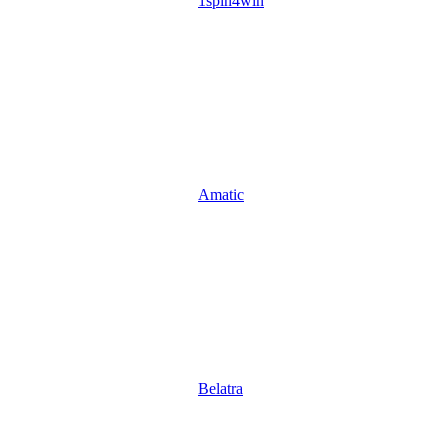
1spin4win
Amatic
Belatra