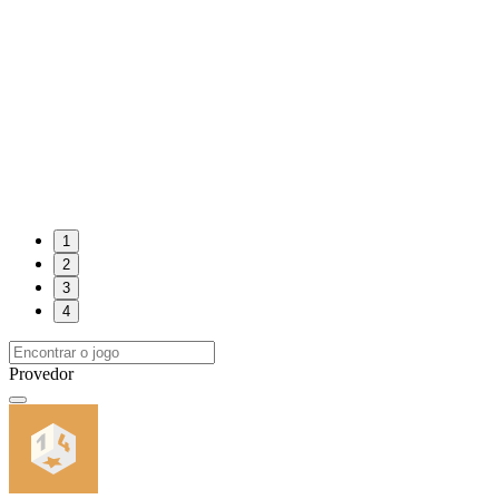
1
2
3
4
Provedor