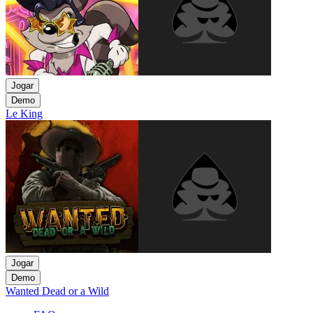
Jogar
Demo
Le King
Jogar
Demo
Wanted Dead or a Wild