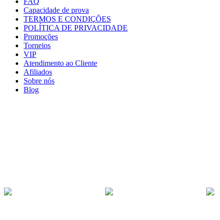
FAQ
Capacidade de prova
TERMOS E CONDIÇÕES
POLÍTICA DE PRIVACIDADE
Promoções
Torneios
VIP
Atendimento ao Cliente
Afiliados
Sobre nós
Blog