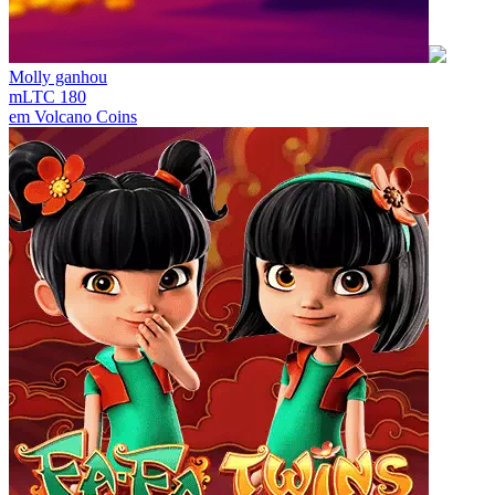
Molly
ganhou
mLTC 180
em
Volcano Coins