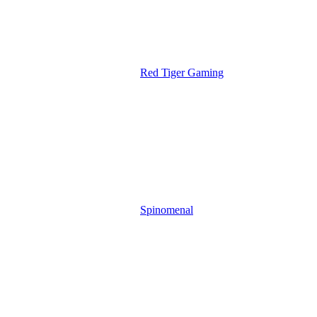
Red Tiger Gaming
Spinomenal