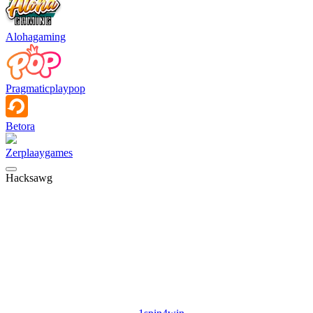
Alohagaming
Pragmaticplaypop
Betora
Zerplaaygames
Hacksawg