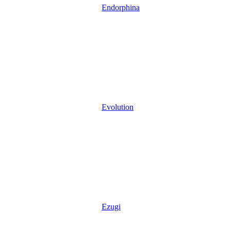
Endorphina
Evolution
Ezugi