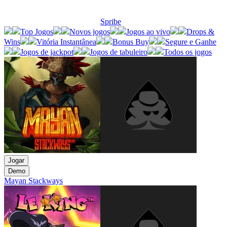
Spribe
Top Jogos
Novos jogos
Jogos ao vivo
Drops &
Wins
Vitória Instantânea
Bonus Buy
Segure e Ganhe
Jogos de jackpot
Jogos de tabuleiro
Todos os jogos
Jogar
Demo
Mayan Stackways