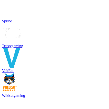
Spribe
Trustygaming
VoltEnt
Wildcatgaming