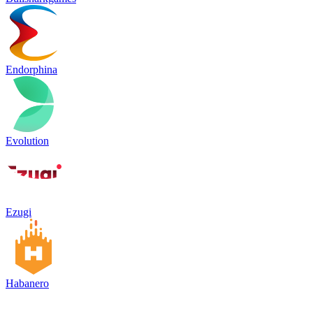
Endorphina
Evolution
Ezugi
Habanero