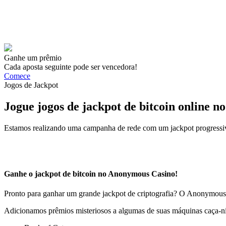
Ganhe um prêmio
Cada aposta seguinte pode ser vencedora!
Comece
Jogos de Jackpot
Jogue jogos de jackpot de bitcoin online n
Estamos realizando uma campanha de rede com um jackpot progressiv
Ganhe o jackpot de bitcoin no Anonymous Casino!
Pronto para ganhar um grande jackpot de criptografia? O Anonymous 
Adicionamos prêmios misteriosos a algumas de suas máquinas caça-níqu