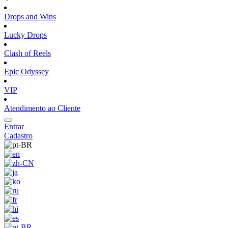
Drops and Wins
Lucky Drops
Clash of Reels
Epic Odyssey
VIP
Atendimento ao Cliente
Entrar
Cadastro