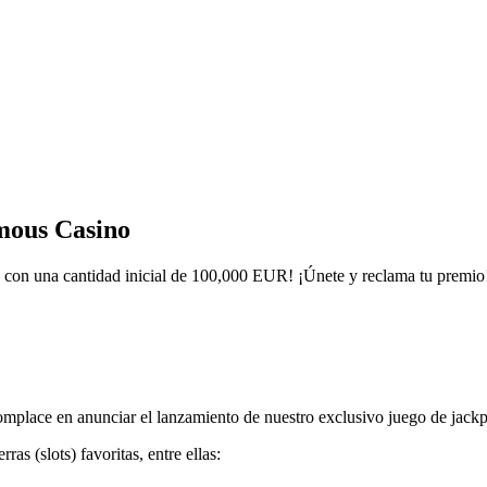
ous Casino
 con una cantidad inicial de 100,000 EUR! ¡Únete y reclama tu premio
mplace en anunciar el lanzamiento de nuestro exclusivo juego de jackp
s (slots) favoritas, entre ellas: