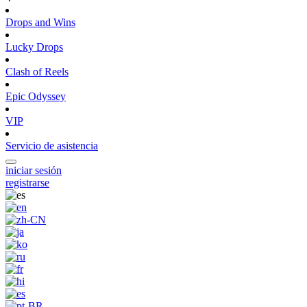
Drops and Wins
Lucky Drops
Clash of Reels
Epic Odyssey
VIP
Servicio de asistencia
iniciar sesión
registrarse