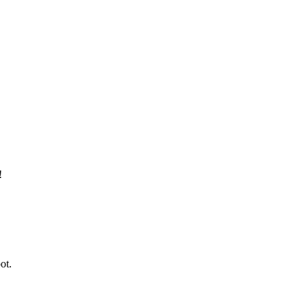
!
ot.