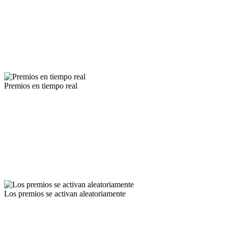
Premios en tiempo real
Los premios se activan aleatoriamente