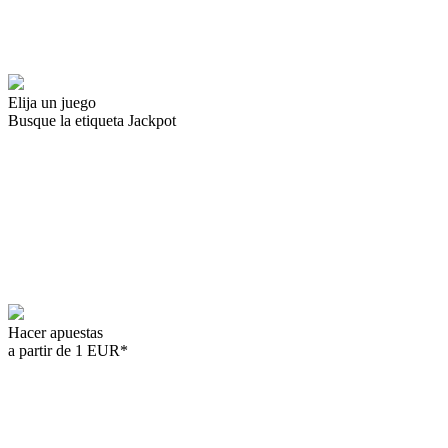
Elija un juego
Busque la etiqueta Jackpot
Hacer apuestas
a partir de 1 EUR*