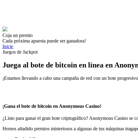
Coja un premio
Cada próxima apuesta puede ser ganadora!
Inicie
Juegos de Jackpot
Juega al bote de bitcoin en línea en
Anonym
¡Estamos llevando a cabo una campaña de red con un bote progresivo
¡Gana el bote de bitcoin en Anonymous Casino!
¿Listo para ganar el gran bote criptográfico? Anonymous Casino se co
Hemos añadido premios misteriosos a algunas de tus máquinas tragaperra