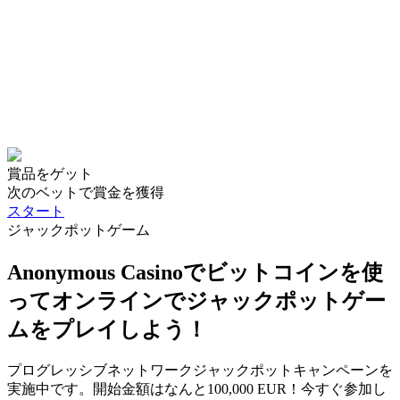
賞品をゲット
次のベットで賞金を獲得
スタート
ジャックポットゲーム
Anonymous Casino
でビットコインを使
ってオンラインでジャックポットゲー
ムをプレイしよう！
プログレッシブネットワークジャックポットキャンペーンを
実施中です。開始金額はなんと100,000 EUR！今すぐ参加し