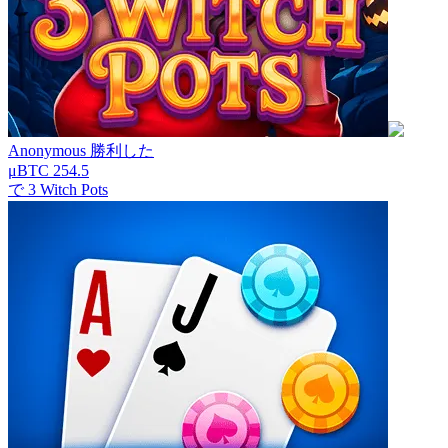
Anonymous
勝利した
μBTC 254.5
で
3 Witch Pots