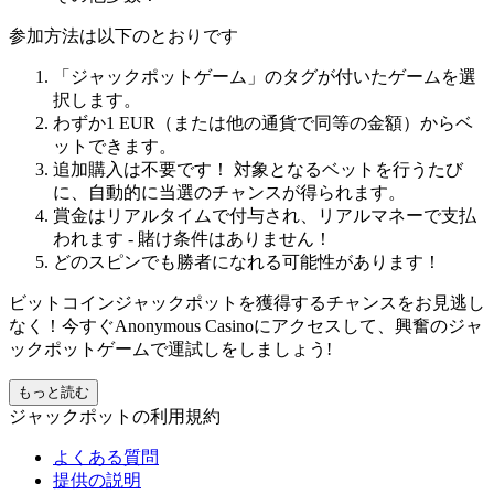
参加方法は以下のとおりです
「ジャックポットゲーム」のタグが付いたゲームを選
択します。
わずか1 EUR（または他の通貨で同等の金額）からベ
ットできます。
追加購入は不要です！ 対象となるベットを行うたび
に、自動的に当選のチャンスが得られます。
賞金はリアルタイムで付与され、リアルマネーで支払
われます - 賭け条件はありません！
どのスピンでも勝者になれる可能性があります！
ビットコインジャックポットを獲得するチャンスをお見逃し
なく！今すぐAnonymous Casinoにアクセスして、興奮のジャ
ックポットゲームで運試しをしましょう!
もっと読む
ジャックポットの利用規約
よくある質問
提供の説明