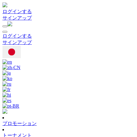
ログインする
サインアップ
ログインする
サインアップ
プロモーション
トーナメント