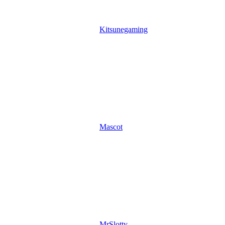
Kitsunegaming
Mascot
MrSlotty