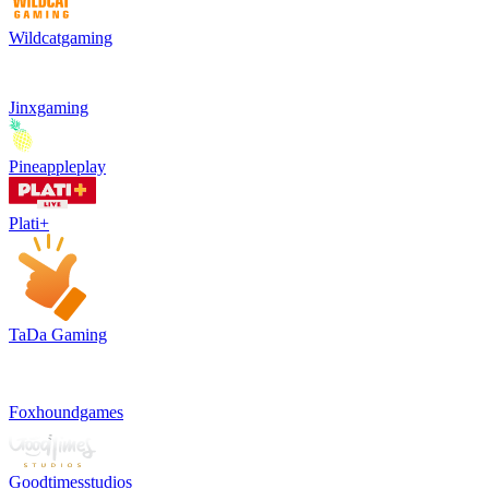
Wildcatgaming
Jinxgaming
Pineappleplay
Plati+
TaDa Gaming
Foxhoundgames
Goodtimesstudios