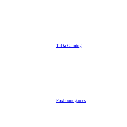
TaDa Gaming
Foxhoundgames