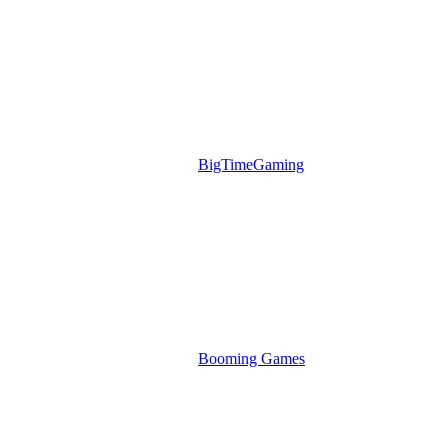
BigTimeGaming
Booming Games