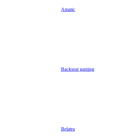
Amatic
Backseat gaming
Belatra