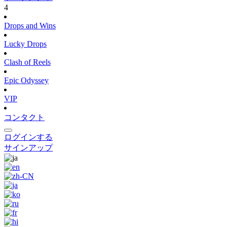
4
Drops and Wins
Lucky Drops
Clash of Reels
Epic Odyssey
VIP
コンタクト
ログインする
サインアップ