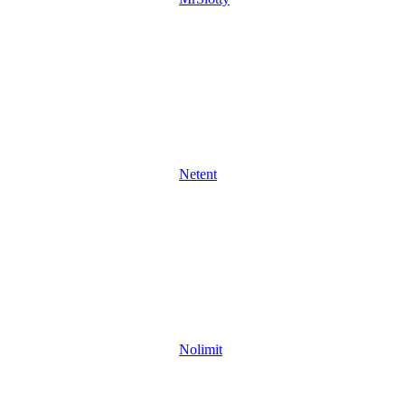
Netent
Nolimit