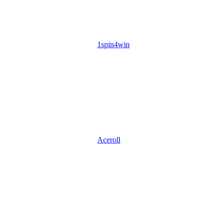
1spin4win
Aceroll