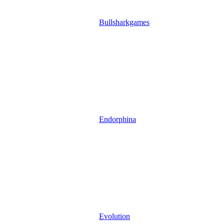
Bullsharkgames
Endorphina
Evolution