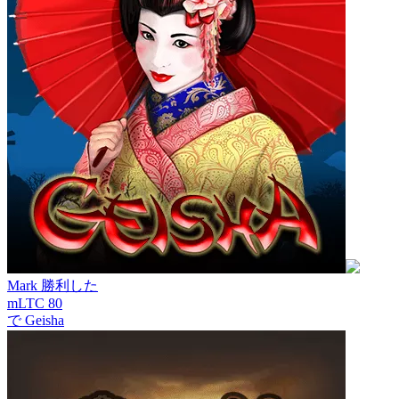
Mark
勝利した
mLTC 80
で
Geisha