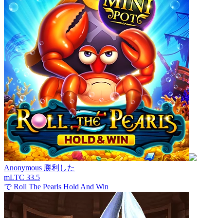
Anonymous
勝利した
mLTC 33.5
で
Roll The Pearls Hold And Win