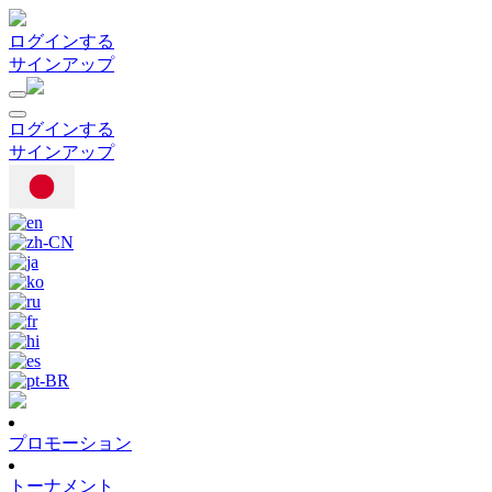
ログインする
サインアップ
ログインする
サインアップ
プロモーション
トーナメント