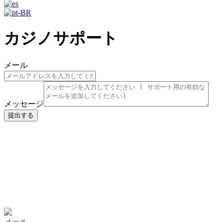
カジノサポート
メール
メッセージ
提出する