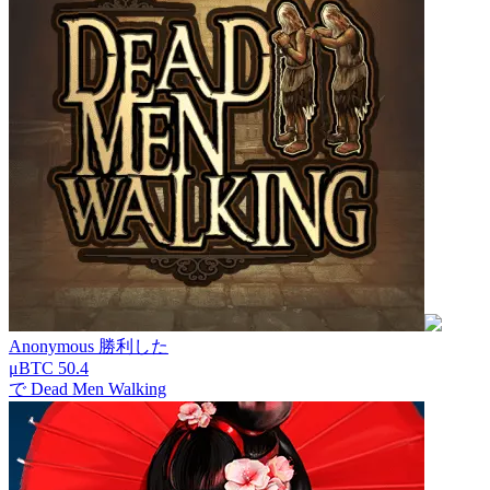
Anonymous
勝利した
μBTC 50.4
で
Dead Men Walking