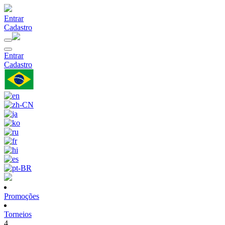
Entrar
Cadastro
Entrar
Cadastro
Promoções
Torneios
4