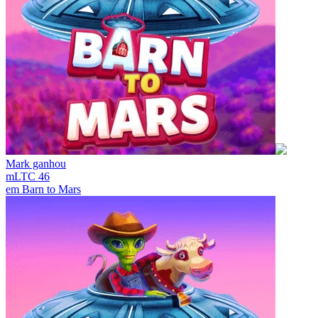
Mark
ganhou
mLTC 46
em
Barn to Mars