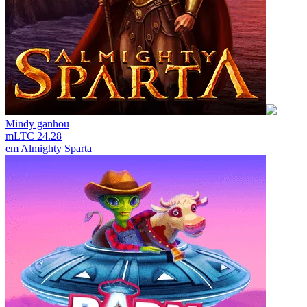
Mindy
ganhou
mLTC 24.28
em
Almighty Sparta