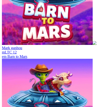
Mark
ganhou
mLTC 12
em
Barn to Mars