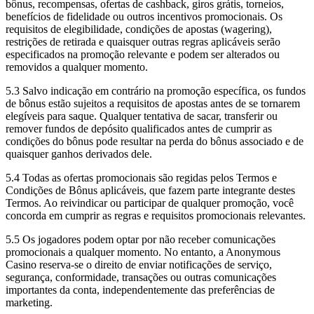
bônus, recompensas, ofertas de cashback, giros grátis, torneios,
benefícios de fidelidade ou outros incentivos promocionais. Os
requisitos de elegibilidade, condições de apostas (wagering),
restrições de retirada e quaisquer outras regras aplicáveis serão
especificados na promoção relevante e podem ser alterados ou
removidos a qualquer momento.
5.3 Salvo indicação em contrário na promoção específica, os fundos
de bônus estão sujeitos a requisitos de apostas antes de se tornarem
elegíveis para saque. Qualquer tentativa de sacar, transferir ou
remover fundos de depósito qualificados antes de cumprir as
condições do bônus pode resultar na perda do bônus associado e de
quaisquer ganhos derivados dele.
5.4 Todas as ofertas promocionais são regidas pelos Termos e
Condições de Bônus aplicáveis, que fazem parte integrante destes
Termos. Ao reivindicar ou participar de qualquer promoção, você
concorda em cumprir as regras e requisitos promocionais relevantes.
5.5 Os jogadores podem optar por não receber comunicações
promocionais a qualquer momento. No entanto, a Anonymous
Casino reserva-se o direito de enviar notificações de serviço,
segurança, conformidade, transações ou outras comunicações
importantes da conta, independentemente das preferências de
marketing.