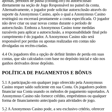
apostas, períodos de pausa (cooling-off) ou autoexclusão
diretamente na seção de Jogo Responsável no painel da conta.
Alternativamente, o jogador pode solicitar autoexclusão através do
suporte da Anonymous Casino, após o qual a Anonymous Casino
restringirá ou encerrará prontamente a conta especificada. O jogador
não deve criar ou usar novas contas durante o período de
autoexclusão. Embora a Anonymous Casino tome medidas
razoáveis para aplicar a autoexclusão, a responsabilidade final pelo
cumprimento é do jogador. A Anonymous Casino não será
responsável por perdas ou apostas realizadas em contas não
divulgadas ou recém-criadas.
4.4 Os jogadores têm a opção de definir limites de perda em suas
contas, que são calculados com base no depósito inicial e não nos
ganhos derivados desse depósito.
POLÍTICA DE PAGAMENTOS E BÔNUS
5.1 A participação em qualquer jogo oferecido pela Anonymous
Casino requer saldo suficiente em sua Conta. Os jogadores podem
financiar sua Conta usando os métodos de pagamento suportados. A
Anonymous Casino não fornece crédito, empréstimos ou qualquer
forma de financiamento antecipado para atividades de jogo.
5.2 A Anonymous Casino pode, a seu exclusivo critério, oferecer