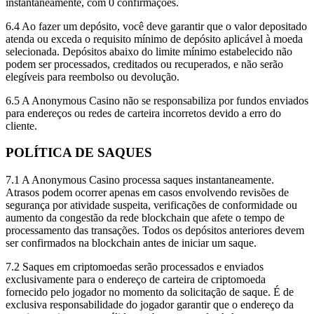
instantaneamente, com 0 confirmações.
6.4 Ao fazer um depósito, você deve garantir que o valor depositado
atenda ou exceda o requisito mínimo de depósito aplicável à moeda
selecionada. Depósitos abaixo do limite mínimo estabelecido não
podem ser processados, creditados ou recuperados, e não serão
elegíveis para reembolso ou devolução.
6.5 A Anonymous Casino não se responsabiliza por fundos enviados
para endereços ou redes de carteira incorretos devido a erro do
cliente.
POLÍTICA DE SAQUES
7.1 A Anonymous Casino processa saques instantaneamente.
Atrasos podem ocorrer apenas em casos envolvendo revisões de
segurança por atividade suspeita, verificações de conformidade ou
aumento da congestão da rede blockchain que afete o tempo de
processamento das transações. Todos os depósitos anteriores devem
ser confirmados na blockchain antes de iniciar um saque.
7.2 Saques em criptomoedas serão processados e enviados
exclusivamente para o endereço de carteira de criptomoeda
fornecido pelo jogador no momento da solicitação de saque. É de
exclusiva responsabilidade do jogador garantir que o endereço da