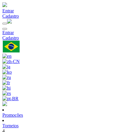
Entrar
Cadastro
Entrar
Cadastro
Promoções
Torneios
4