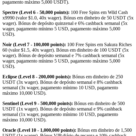
pagamento máximo 5,000 USDT).
Spectre (Level 6 - 50,000 points):
100 Free Spins em Wild Cash
x9990 (valor $1.0, 40x wager). Bónus em dinheiro de 50 USDT (5x
wager). Bónus de depósito quinzenal e 6% cashback semanal (5x
wager, pagamento mínimo 5 USD, pagamento máximo 5,000
USD).
Noir (Level 7 - 100,000 points):
100 Free Spins em Sakura Riches
60 (valor $1.5, 40x wager). Bónus em dinheiro de 100 USDT (5x
wager). Bónus de depósito semanal e 7% cashback semanal (5x
wager, pagamento mínimo 5 USD, pagamento máximo 5,000
USD).
Eclipse (Level 8 - 200,000 points):
Bónus em dinheiro de 250
USDT (3x wager). Bónus de depósito semanal e 8% cashback
semanal (3x wager, pagamento mínimo 10 USD, pagamento
máximo 10,000 USD).
Sentinel (Level 9 - 500,000 points):
Bónus em dinheiro de 500
USDT (1x wager). Bónus de depósito semanal e 9% cashback
semanal (1x wager, pagamento mínimo 10 USD, pagamento
máximo 10,000 USD).
Oracle (Level 10 - 1,000,000 points):
Bónus em dinheiro de 1,500
USDT (1x wager). Bónus VIP diário de recarga e 10% cashback