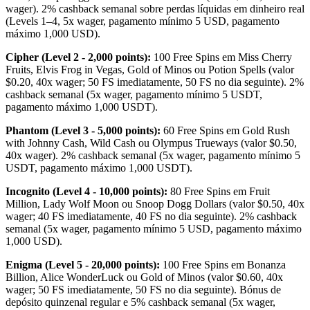
wager). 2% cashback semanal sobre perdas líquidas em dinheiro real
(Levels 1–4, 5x wager, pagamento mínimo 5 USD, pagamento
máximo 1,000 USD).
Cipher (Level 2 - 2,000 points):
100 Free Spins em Miss Cherry
Fruits, Elvis Frog in Vegas, Gold of Minos ou Potion Spells (valor
$0.20, 40x wager; 50 FS imediatamente, 50 FS no dia seguinte). 2%
cashback semanal (5x wager, pagamento mínimo 5 USDT,
pagamento máximo 1,000 USDT).
Phantom (Level 3 - 5,000 points):
60 Free Spins em Gold Rush
with Johnny Cash, Wild Cash ou Olympus Trueways (valor $0.50,
40x wager). 2% cashback semanal (5x wager, pagamento mínimo 5
USDT, pagamento máximo 1,000 USDT).
Incognito (Level 4 - 10,000 points):
80 Free Spins em Fruit
Million, Lady Wolf Moon ou Snoop Dogg Dollars (valor $0.50, 40x
wager; 40 FS imediatamente, 40 FS no dia seguinte). 2% cashback
semanal (5x wager, pagamento mínimo 5 USD, pagamento máximo
1,000 USD).
Enigma (Level 5 - 20,000 points):
100 Free Spins em Bonanza
Billion, Alice WonderLuck ou Gold of Minos (valor $0.60, 40x
wager; 50 FS imediatamente, 50 FS no dia seguinte). Bónus de
depósito quinzenal regular e 5% cashback semanal (5x wager,