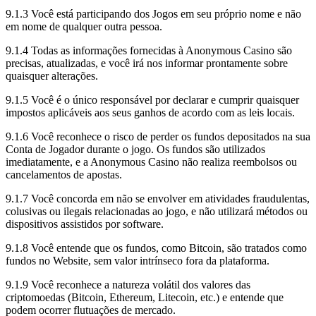
9.1.3 Você está participando dos Jogos em seu próprio nome e não
em nome de qualquer outra pessoa.
9.1.4 Todas as informações fornecidas à Anonymous Casino são
precisas, atualizadas, e você irá nos informar prontamente sobre
quaisquer alterações.
9.1.5 Você é o único responsável por declarar e cumprir quaisquer
impostos aplicáveis aos seus ganhos de acordo com as leis locais.
9.1.6 Você reconhece o risco de perder os fundos depositados na sua
Conta de Jogador durante o jogo. Os fundos são utilizados
imediatamente, e a Anonymous Casino não realiza reembolsos ou
cancelamentos de apostas.
9.1.7 Você concorda em não se envolver em atividades fraudulentas,
colusivas ou ilegais relacionadas ao jogo, e não utilizará métodos ou
dispositivos assistidos por software.
9.1.8 Você entende que os fundos, como Bitcoin, são tratados como
fundos no Website, sem valor intrínseco fora da plataforma.
9.1.9 Você reconhece a natureza volátil dos valores das
criptomoedas (Bitcoin, Ethereum, Litecoin, etc.) e entende que
podem ocorrer flutuações de mercado.