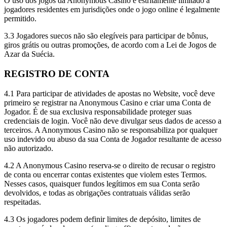
O uso dos jogos da Anonymous Casino é estritamente limitado a
jogadores residentes em jurisdições onde o jogo online é legalmente
permitido.
3.3 Jogadores suecos não são elegíveis para participar de bônus,
giros grátis ou outras promoções, de acordo com a Lei de Jogos de
Azar da Suécia.
REGISTRO DE CONTA
4.1 Para participar de atividades de apostas no Website, você deve
primeiro se registrar na Anonymous Casino e criar uma Conta de
Jogador. É de sua exclusiva responsabilidade proteger suas
credenciais de login. Você não deve divulgar seus dados de acesso a
terceiros. A Anonymous Casino não se responsabiliza por qualquer
uso indevido ou abuso da sua Conta de Jogador resultante de acesso
não autorizado.
4.2 A Anonymous Casino reserva-se o direito de recusar o registro
de conta ou encerrar contas existentes que violem estes Termos.
Nesses casos, quaisquer fundos legítimos em sua Conta serão
devolvidos, e todas as obrigações contratuais válidas serão
respeitadas.
4.3 Os jogadores podem definir limites de depósito, limites de