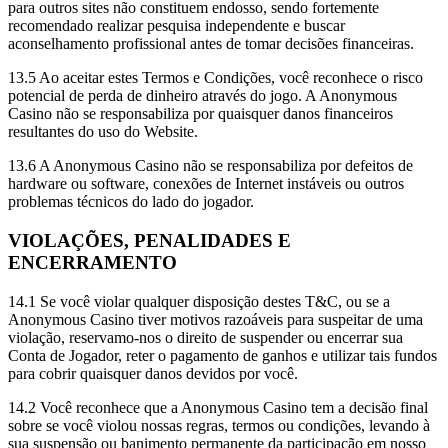
para outros sites não constituem endosso, sendo fortemente
recomendado realizar pesquisa independente e buscar
aconselhamento profissional antes de tomar decisões financeiras.
13.5 Ao aceitar estes Termos e Condições, você reconhece o risco
potencial de perda de dinheiro através do jogo. A Anonymous
Casino não se responsabiliza por quaisquer danos financeiros
resultantes do uso do Website.
13.6 A Anonymous Casino não se responsabiliza por defeitos de
hardware ou software, conexões de Internet instáveis ou outros
problemas técnicos do lado do jogador.
VIOLAÇÕES, PENALIDADES E
ENCERRAMENTO
14.1 Se você violar qualquer disposição destes T&C, ou se a
Anonymous Casino tiver motivos razoáveis para suspeitar de uma
violação, reservamo-nos o direito de suspender ou encerrar sua
Conta de Jogador, reter o pagamento de ganhos e utilizar tais fundos
para cobrir quaisquer danos devidos por você.
14.2 Você reconhece que a Anonymous Casino tem a decisão final
sobre se você violou nossas regras, termos ou condições, levando à
sua suspensão ou banimento permanente da participação em nosso