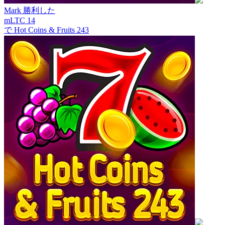
Mark
勝利した
mLTC 14
で
Hot Coins & Fruits 243