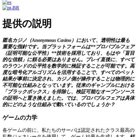
提供の説明
匿名カジノ（Anonymous Casino）において、透明性は最も
重要な指針です。当プラットフォームは**プロバブルフェア
（証明可能な公平性）**技術を採用しており、もはや「盲目
的な信頼」に頼る必要はありません。プレイ直後に、すべて
のラウンドの公平性を数学的に検証することが可能です。高
度な暗号化アルゴリズムを活用することで、すべてのベット
結果が事前に決定され、カジノ側が操作することは物理的に
不可能な仕組みとなっています。従来のギャンブルにおける
「ブラックボックス」を排除し、検証可能なオープンソース
の証明へと置き換えました。では、プロバブルフェアは具体
的にどのような仕組みで動いているのでしょうか？
ゲームの力学
各ゲームの前に、私たちのサーバは認定されたクラス最高の
乱数ジェネレータを使用して、ゲーム結果を生成します。
結