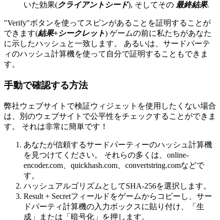
いた効果(
クライアントシード
), そしてその
最終結果
.
"Verify"ボタンを使ってスピンがあることを証明することが
できます(
結果+シークレット
) ゲームの前に私たちがあなた
に示したハッシュと一致します。 あるいは、サードパーテ
ィのハッシュ計算機を使って自分で証明することもできま
す。
手動で確認する方法
弊社ウェブサイトで検証ウィジェットを使用したくない場合
は、別のウェブサイトで公平性をチェックすることができま
す。 それは非常に簡単です！
あなたが信頼するサードパーティーのハッシュ計算機
を見つけてください。 それらの多くは、online-
encoder.com、quickhash.com、convertstring.comなどで
す。
ハッシュアルゴリズムとしてSHA-256を選択します。
Result + Secretフィールドをゲームからコピーし、サー
ドパーティ計算機の入力ボックスに貼り付け、「生
成」または「暗号化」を押します。