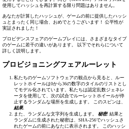
使用してハッシュを再計算する限り問題はありません。
あなたが計算したハッシュが、ゲームの前に提供したハッシ
ュとまったく同じ場合、おめでとうございます！ 公平性が
実証されました！
プロビデンスフェアのゲームプレイには、さまざまなタイプ
のゲームに若干の違いがあります。 以下でそれらについて
詳しく説明します。
プロビジョニングフェアルーレット
私たちのゲームソフトウェアの観点から見ると、ルー
レットホイールは0から36の数字のタイルのリストとし
てモデル化されています。私たちは認定乱数ジェネレ
ータを使用して、次の試合でルーレットホイールが停
止するランダムな場所を生成します。 このスピンは、
結果
.
また、ランダムな文字列を生成します。
秘密
. 結果と
ランダムに生成された秘密は、SHA-256でハッシュさ
れたゲームの前にあなたに表示されます。 このハッシ