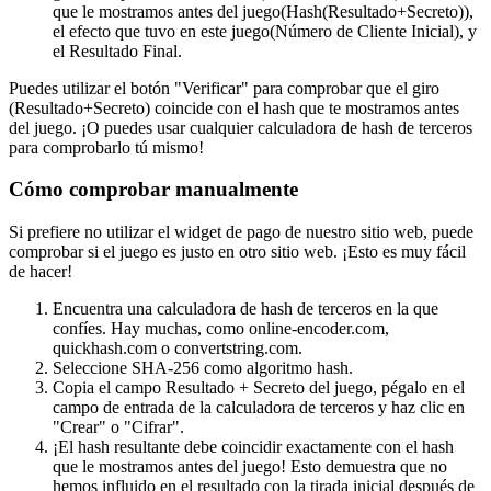
que le mostramos antes del juego(Hash(Resultado+Secreto)),
el efecto que tuvo en este juego(Número de Cliente Inicial), y
el Resultado Final.
Puedes utilizar el botón "Verificar" para comprobar que el giro
(Resultado+Secreto) coincide con el hash que te mostramos antes
del juego. ¡O puedes usar cualquier calculadora de hash de terceros
para comprobarlo tú mismo!
Cómo comprobar manualmente
Si prefiere no utilizar el widget de pago de nuestro sitio web, puede
comprobar si el juego es justo en otro sitio web. ¡Esto es muy fácil
de hacer!
Encuentra una calculadora de hash de terceros en la que
confíes. Hay muchas, como online-encoder.com,
quickhash.com o convertstring.com.
Seleccione SHA-256 como algoritmo hash.
Copia el campo Resultado + Secreto del juego, pégalo en el
campo de entrada de la calculadora de terceros y haz clic en
"Crear" o "Cifrar".
¡El hash resultante debe coincidir exactamente con el hash
que le mostramos antes del juego! Esto demuestra que no
hemos influido en el resultado con la tirada inicial después de