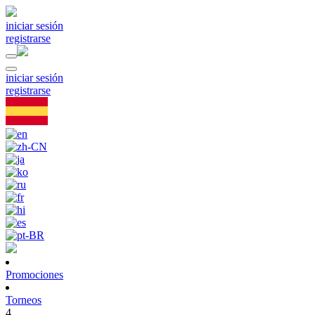
iniciar sesión
registrarse
iniciar sesión
registrarse
Promociones
Torneos
4