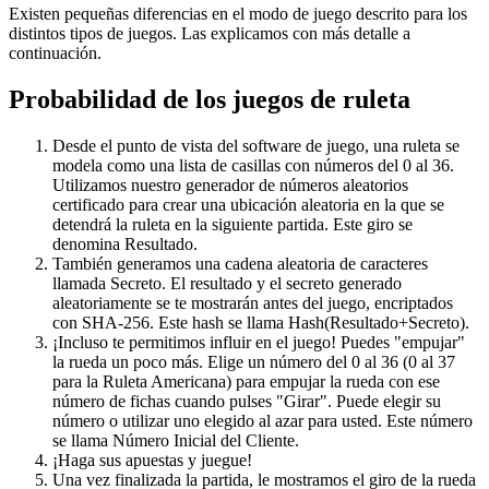
Existen pequeñas diferencias en el modo de juego descrito para los
distintos tipos de juegos. Las explicamos con más detalle a
continuación.
Probabilidad de los juegos de ruleta
Desde el punto de vista del software de juego, una ruleta se
modela como una lista de casillas con números del 0 al 36.
Utilizamos nuestro generador de números aleatorios
certificado para crear una ubicación aleatoria en la que se
detendrá la ruleta en la siguiente partida. Este giro se
denomina Resultado.
También generamos una cadena aleatoria de caracteres
llamada Secreto. El resultado y el secreto generado
aleatoriamente se te mostrarán antes del juego, encriptados
con SHA-256. Este hash se llama Hash(Resultado+Secreto).
¡Incluso te permitimos influir en el juego! Puedes "empujar"
la rueda un poco más. Elige un número del 0 al 36 (0 al 37
para la Ruleta Americana) para empujar la rueda con ese
número de fichas cuando pulses "Girar". Puede elegir su
número o utilizar uno elegido al azar para usted. Este número
se llama Número Inicial del Cliente.
¡Haga sus apuestas y juegue!
Una vez finalizada la partida, le mostramos el giro de la rueda