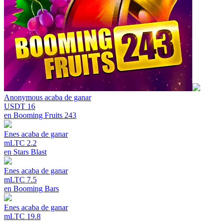
Anonymous
acaba de ganar
USDT 16
en
Booming Fruits 243
Enes
acaba de ganar
mLTC 2.2
en
Stars Blast
Enes
acaba de ganar
mLTC 7.5
en
Booming Bars
Enes
acaba de ganar
mLTC 19.8