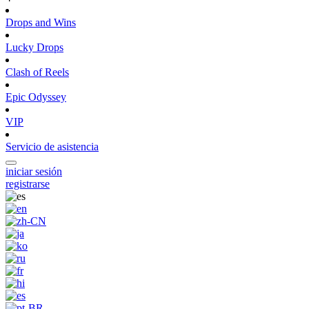
Drops and Wins
Lucky Drops
Clash of Reels
Epic Odyssey
VIP
Servicio de asistencia
iniciar sesión
registrarse