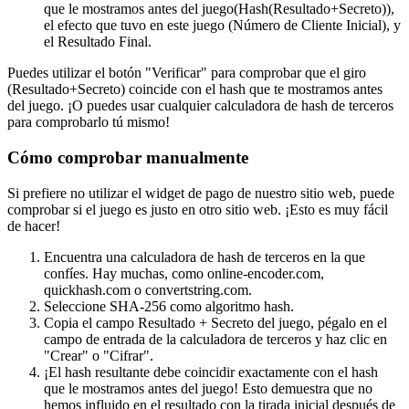
que le mostramos antes del juego(Hash(Resultado+Secreto)),
el efecto que tuvo en este juego (Número de Cliente Inicial), y
el Resultado Final.
Puedes utilizar el botón "Verificar" para comprobar que el giro
(Resultado+Secreto) coincide con el hash que te mostramos antes
del juego. ¡O puedes usar cualquier calculadora de hash de terceros
para comprobarlo tú mismo!
Cómo comprobar manualmente
Si prefiere no utilizar el widget de pago de nuestro sitio web, puede
comprobar si el juego es justo en otro sitio web. ¡Esto es muy fácil
de hacer!
Encuentra una calculadora de hash de terceros en la que
confíes. Hay muchas, como online-encoder.com,
quickhash.com o convertstring.com.
Seleccione SHA-256 como algoritmo hash.
Copia el campo Resultado + Secreto del juego, pégalo en el
campo de entrada de la calculadora de terceros y haz clic en
"Crear" o "Cifrar".
¡El hash resultante debe coincidir exactamente con el hash
que le mostramos antes del juego! Esto demuestra que no
hemos influido en el resultado con la tirada inicial después de