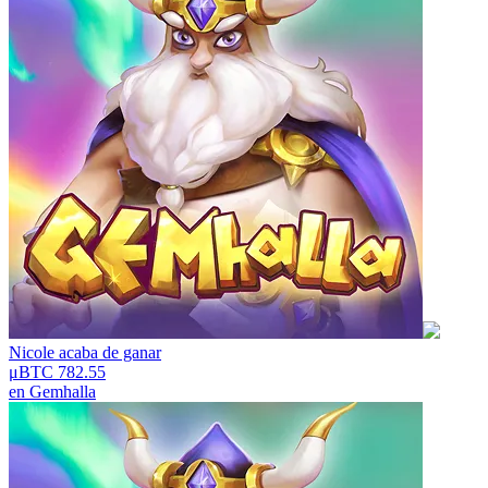
Nicole
acaba de ganar
μBTC 782.55
en
Gemhalla