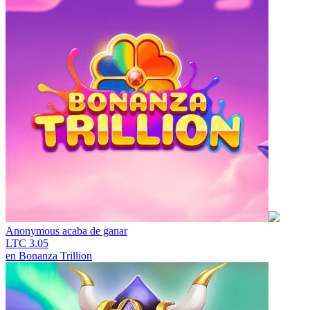
Anonymous
acaba de ganar
LTC 3.05
en
Bonanza Trillion