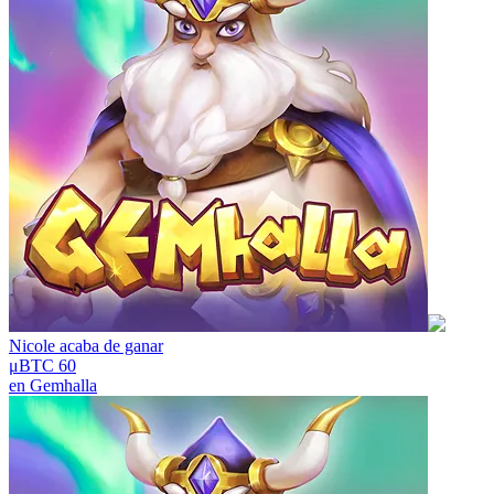
Nicole
acaba de ganar
μBTC 60
en
Gemhalla