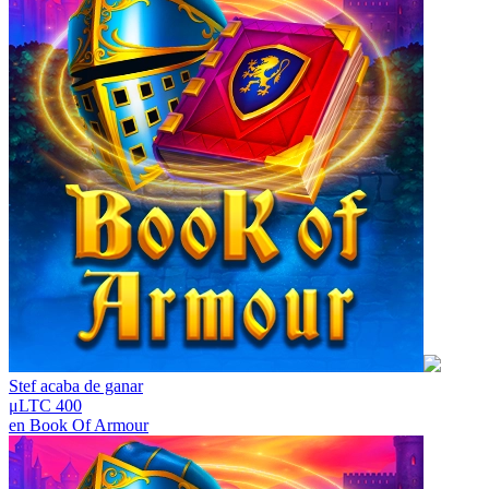
Stef
acaba de ganar
μLTC 400
en
Book Of Armour