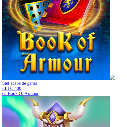
Stef
acaba de ganar
μLTC 400
en
Book Of Armour