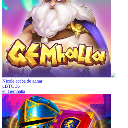
Nicole
acaba de ganar
μBTC 36
en
Gemhalla