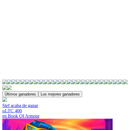
Últimos ganadores
Los mejores ganadores
Stef
acaba de ganar
μLTC 400
en
Book Of Armour