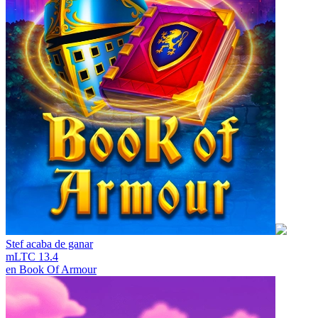
Stef
acaba de ganar
mLTC 13.4
en
Book Of Armour