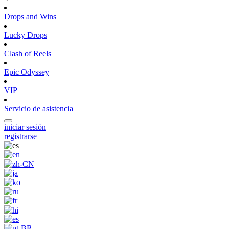
Drops and Wins
Lucky Drops
Clash of Reels
Epic Odyssey
VIP
Servicio de asistencia
iniciar sesión
registrarse