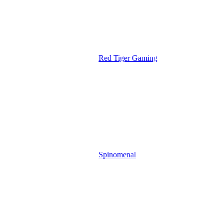
Red Tiger Gaming
Spinomenal