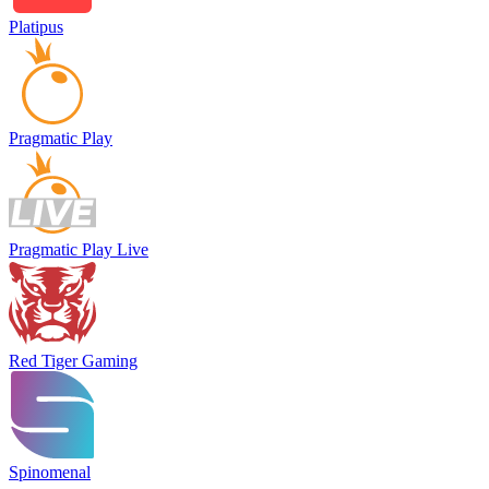
Platipus
Pragmatic Play
Pragmatic Play Live
Red Tiger Gaming
Spinomenal