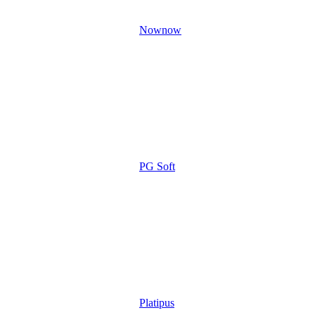
Nownow
PG Soft
Platipus