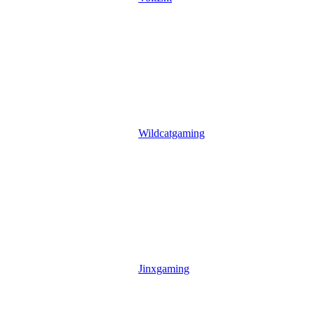
Wildcatgaming
Jinxgaming