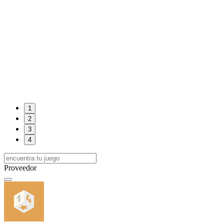
1
2
3
4
Proveedor