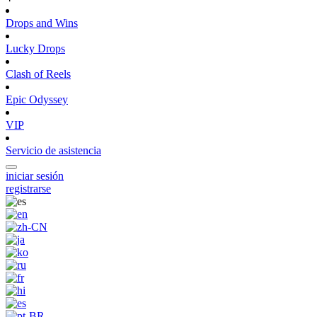
Drops and Wins
Lucky Drops
Clash of Reels
Epic Odyssey
VIP
Servicio de asistencia
iniciar sesión
registrarse