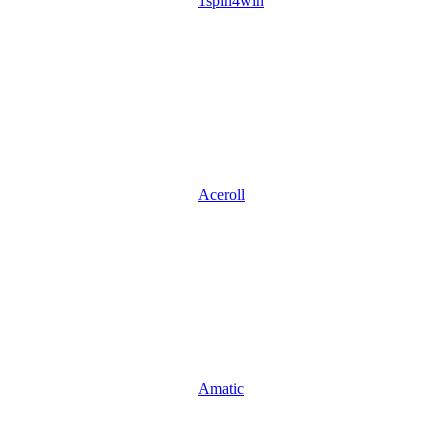
1spin4win
Aceroll
Amatic