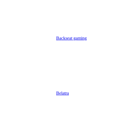
Backseat gaming
Belatra