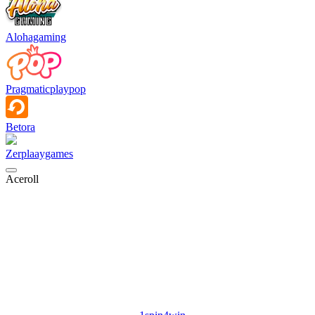
Alohagaming
Pragmaticplaypop
Betora
Zerplaaygames
Aceroll