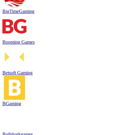
BigTimeGaming
Booming Games
Betsoft Gaming
BGaming
Bullsharkgames