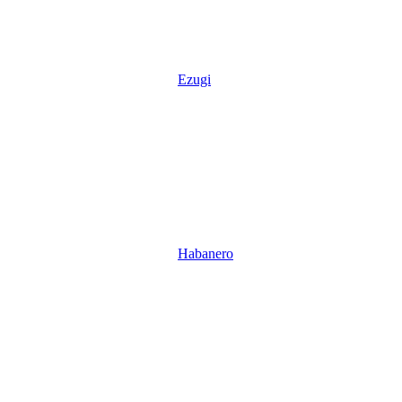
Ezugi
Habanero