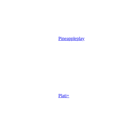
Pineappleplay
Plati+