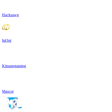
Hacksawg
InOut
Kitsunegaming
Mascot