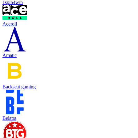
1spin4win
Aceroll
Amatic
Backseat gaming
Belatra