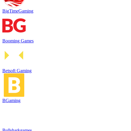
BigTimeGaming
Booming Games
Betsoft Gaming
BGaming
Bullsharkgames