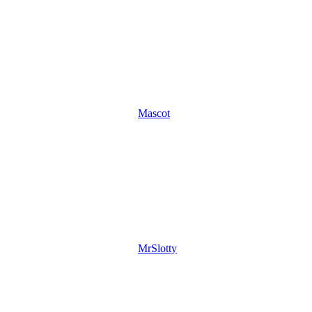
Mascot
MrSlotty