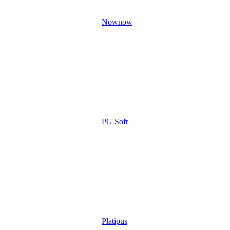
Nownow
PG Soft
Platipus