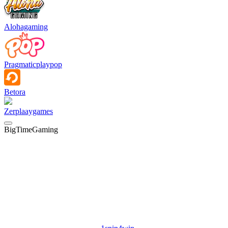
Alohagaming
Pragmaticplaypop
Betora
Zerplaaygames
BigTimeGaming