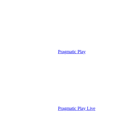
Pragmatic Play
Pragmatic Play Live