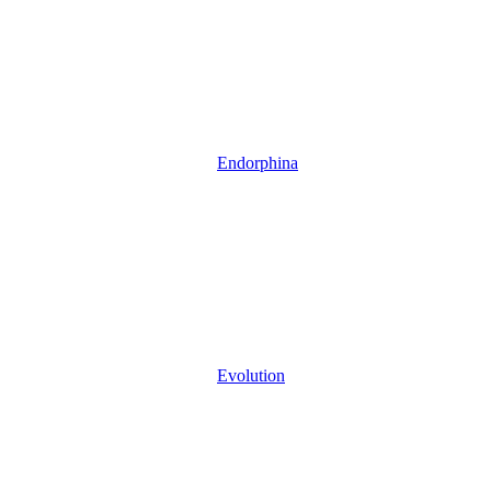
Endorphina
Evolution