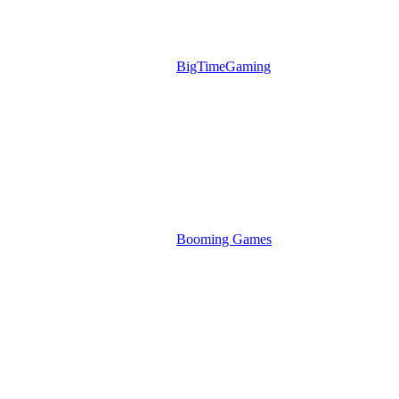
BigTimeGaming
Booming Games