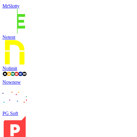
MrSlotty
Netent
Nolimit
Nownow
PG Soft