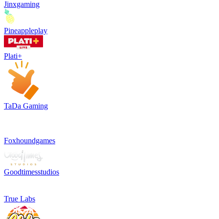
Jinxgaming
Pineappleplay
Plati+
TaDa Gaming
Foxhoundgames
Goodtimesstudios
True Labs