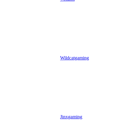
Wildcatgaming
Jinxgaming