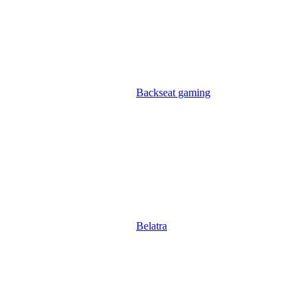
Backseat gaming
Belatra