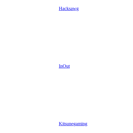
Hacksawg
InOut
Kitsunegaming