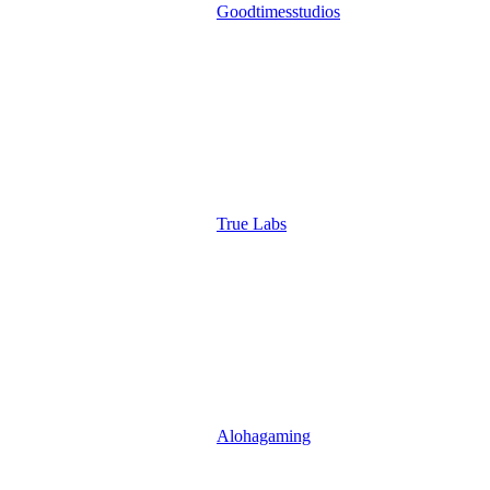
Goodtimesstudios
True Labs
Alohagaming