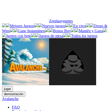
Zerplaaygames
Mejores Juegos
Nuevos juegos
En vivo
Drops &
Wins
Gane Instantáneo
Bonus Buy
Mantén y Gana
Juegos con bote
Juegos de mesa
Todos los juegos
jugar
demostración
Avalanche
FAQ