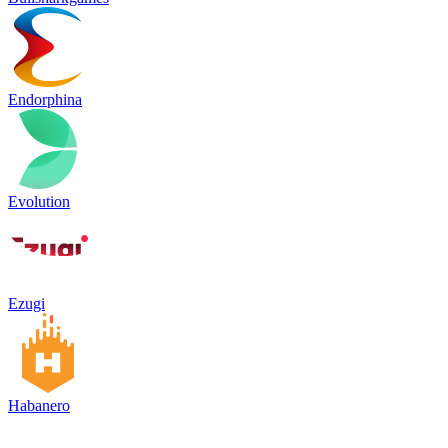
Endorphina
Evolution
Ezugi
Habanero