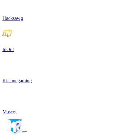
Hacksawg
InOut
Kitsunegaming
Mascot