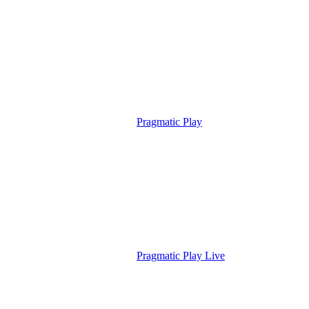
Pragmatic Play
Pragmatic Play Live