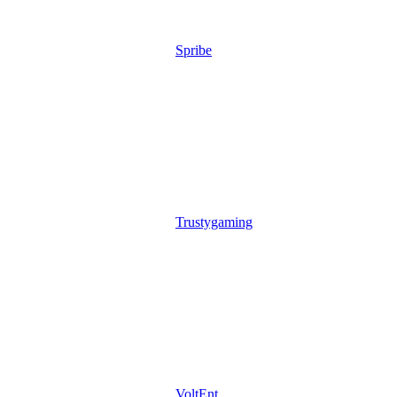
Spribe
Trustygaming
VoltEnt