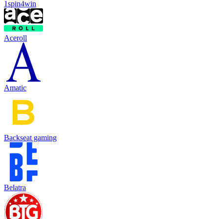
1spin4win
Aceroll
Amatic
Backseat gaming
Belatra