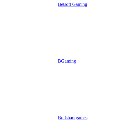
Betsoft Gaming
BGaming
Bullsharkgames