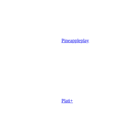
Pineappleplay
Plati+