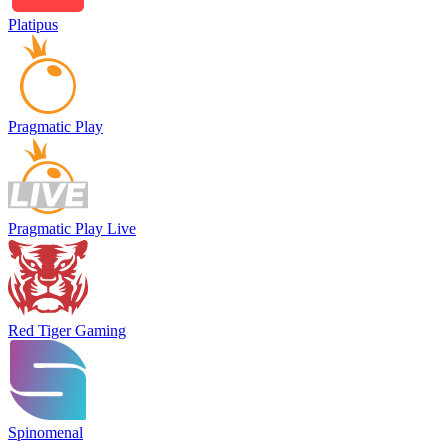
Platipus
Pragmatic Play
Pragmatic Play Live
Red Tiger Gaming
Spinomenal