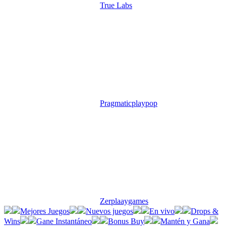
True Labs
Pragmaticplaypop
Zerplaaygames
Mejores Juegos
Nuevos juegos
En vivo
Drops &
Wins
Gane Instantáneo
Bonus Buy
Mantén y Gana