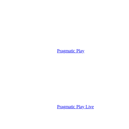
Pragmatic Play
Pragmatic Play Live