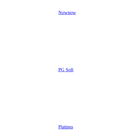
Nownow
PG Soft
Platipus