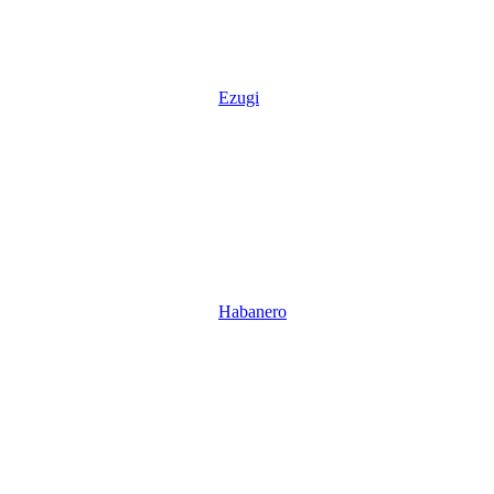
Ezugi
Habanero