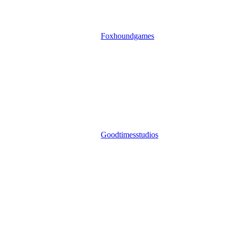
Foxhoundgames
Goodtimesstudios