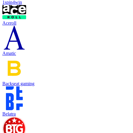
1spin4win
Aceroll
Amatic
Backseat gaming
Belatra