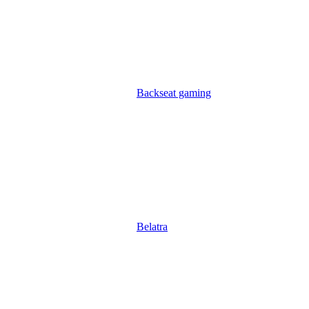
Backseat gaming
Belatra