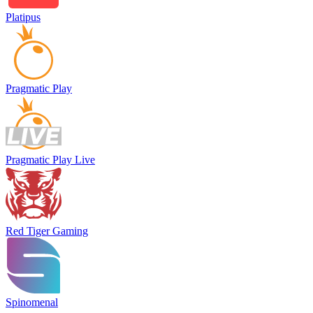
Platipus
Pragmatic Play
Pragmatic Play Live
Red Tiger Gaming
Spinomenal