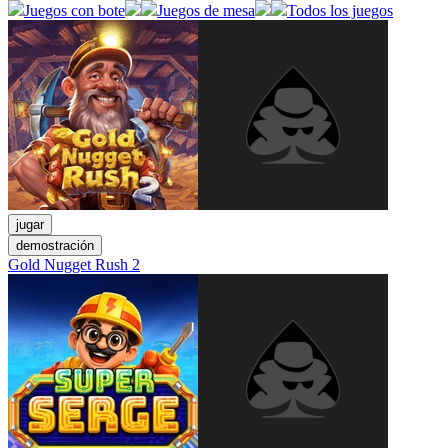
Juegos con bote
Juegos de mesa
Todos los juegos
jugar
demostración
Gold Nugget Rush 2