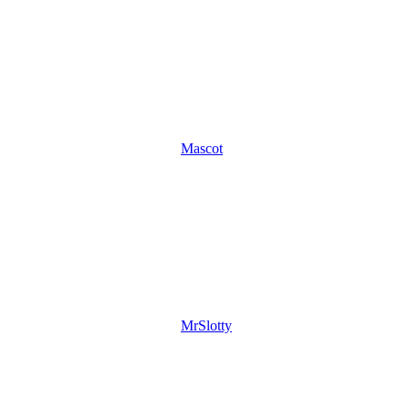
Mascot
MrSlotty