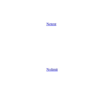
Netent
Nolimit