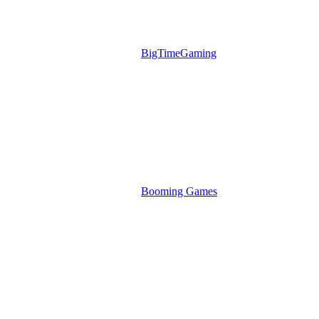
BigTimeGaming
Booming Games