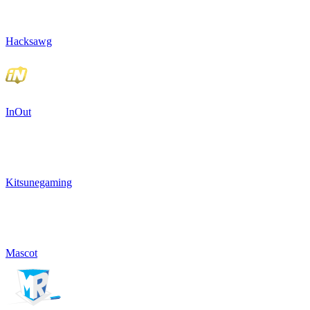
Hacksawg
InOut
Kitsunegaming
Mascot