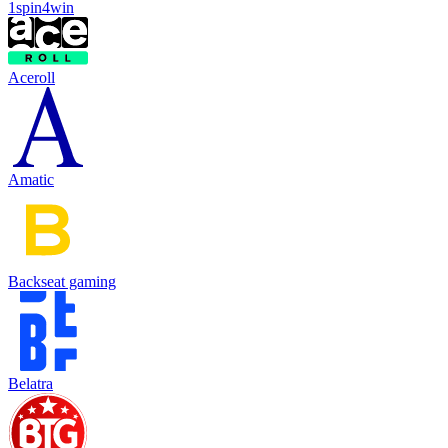
1spin4win
Aceroll
Amatic
Backseat gaming
Belatra