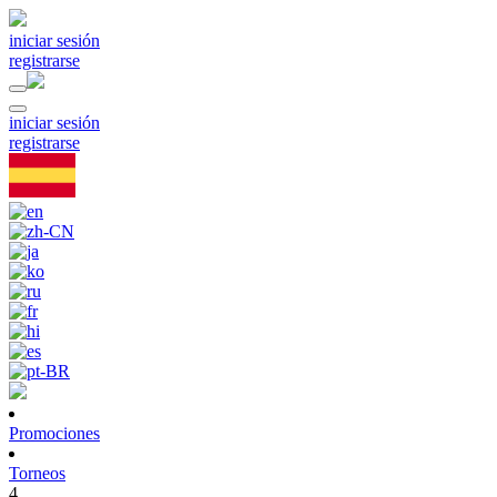
iniciar sesión
registrarse
iniciar sesión
registrarse
Promociones
Torneos
4