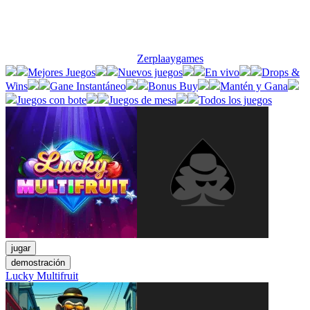
Zerplaaygames
Mejores Juegos
Nuevos juegos
En vivo
Drops &
Wins
Gane Instantáneo
Bonus Buy
Mantén y Gana
Juegos con bote
Juegos de mesa
Todos los juegos
jugar
demostración
Lucky Multifruit