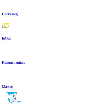
Hacksawg
InOut
Kitsunegaming
Mascot