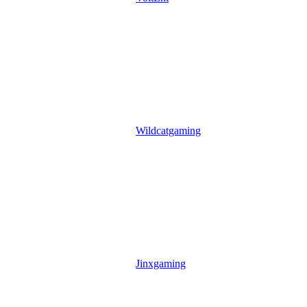
Wildcatgaming
Jinxgaming