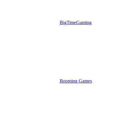
BigTimeGaming
Booming Games