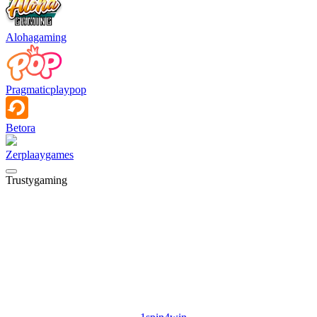
Alohagaming
Pragmaticplaypop
Betora
Zerplaaygames
Trustygaming