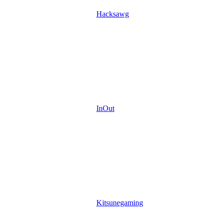
Hacksawg
InOut
Kitsunegaming