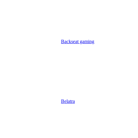
Backseat gaming
Belatra