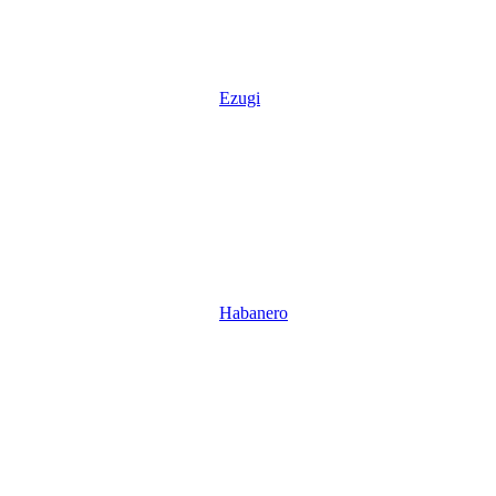
Ezugi
Habanero