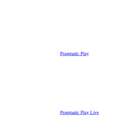
Pragmatic Play
Pragmatic Play Live