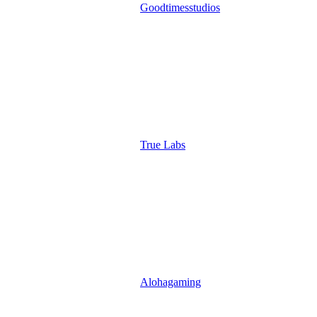
Goodtimesstudios
True Labs
Alohagaming