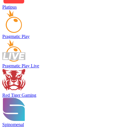
Platipus
Pragmatic Play
Pragmatic Play Live
Red Tiger Gaming
Spinomenal