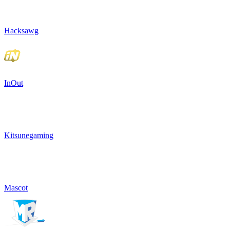
Hacksawg
InOut
Kitsunegaming
Mascot