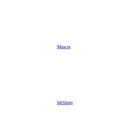
Mascot
MrSlotty