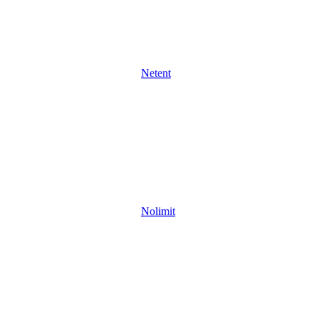
Netent
Nolimit