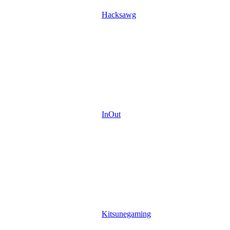
Hacksawg
InOut
Kitsunegaming