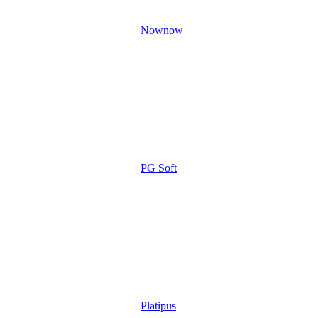
Nownow
PG Soft
Platipus