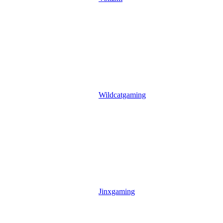
Wildcatgaming
Jinxgaming