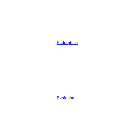
Endorphina
Evolution