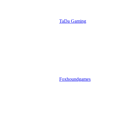
TaDa Gaming
Foxhoundgames