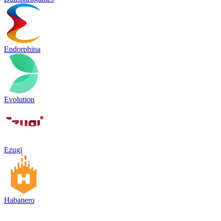
Endorphina
Evolution
Ezugi
Habanero