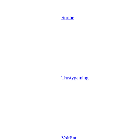
Spribe
Trustygaming
VoltEnt