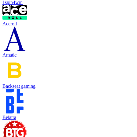
1spin4win
Aceroll
Amatic
Backseat gaming
Belatra