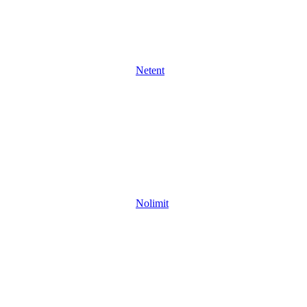
Netent
Nolimit