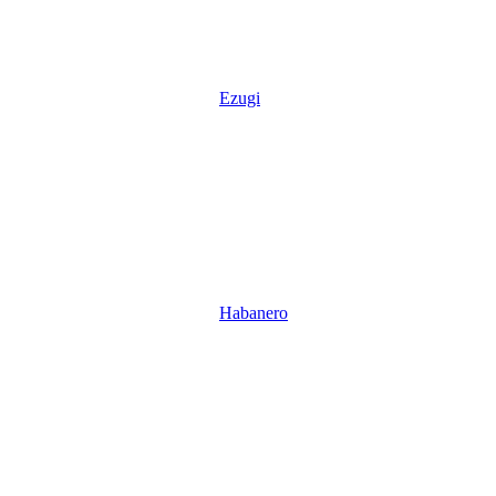
Ezugi
Habanero