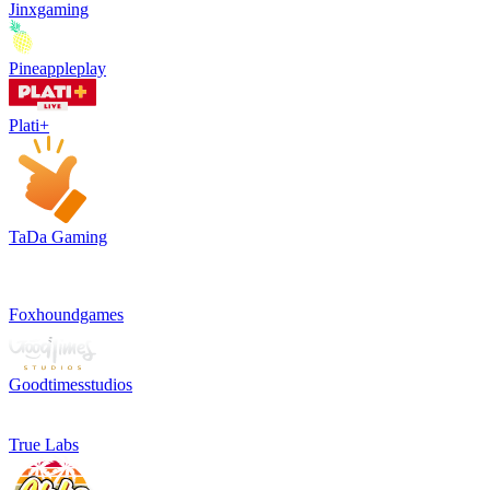
Jinxgaming
Pineappleplay
Plati+
TaDa Gaming
Foxhoundgames
Goodtimesstudios
True Labs