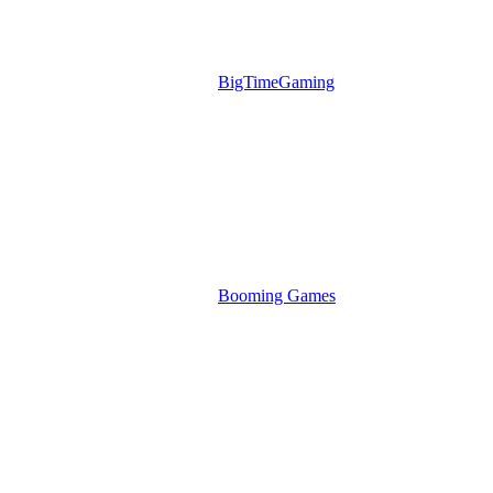
BigTimeGaming
Booming Games