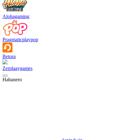
Alohagaming
Pragmaticplaypop
Betora
Zerplaaygames
Habanero