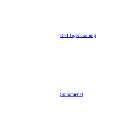
Red Tiger Gaming
Spinomenal