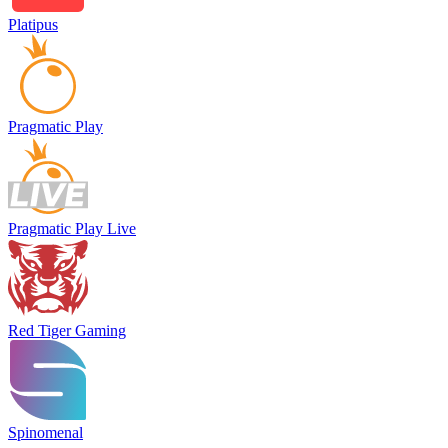
Platipus
Pragmatic Play
Pragmatic Play Live
Red Tiger Gaming
Spinomenal