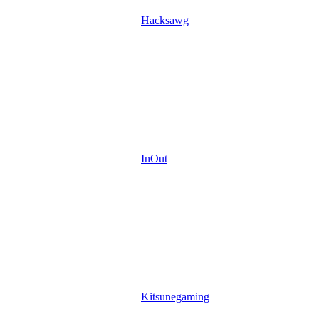
Hacksawg
InOut
Kitsunegaming