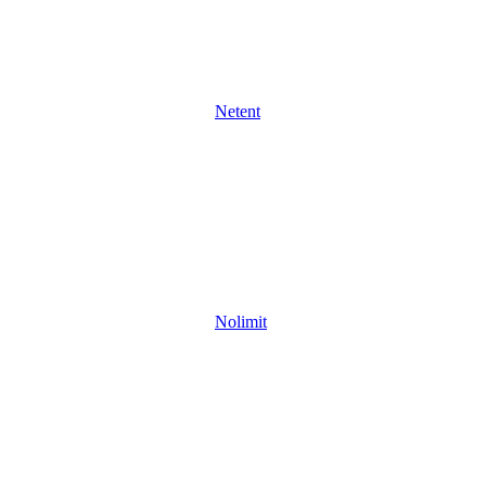
Netent
Nolimit