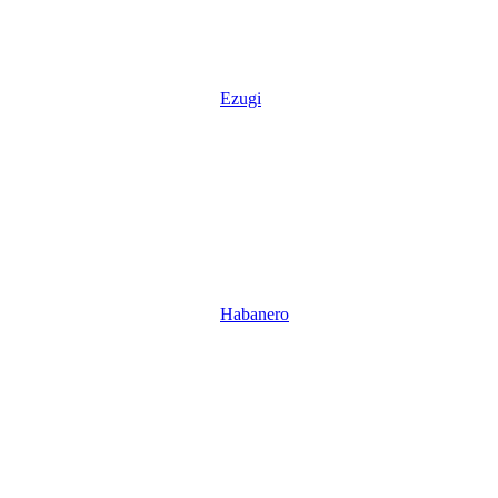
Ezugi
Habanero