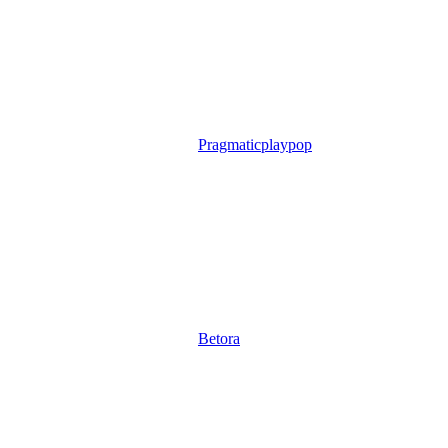
Pragmaticplaypop
Betora