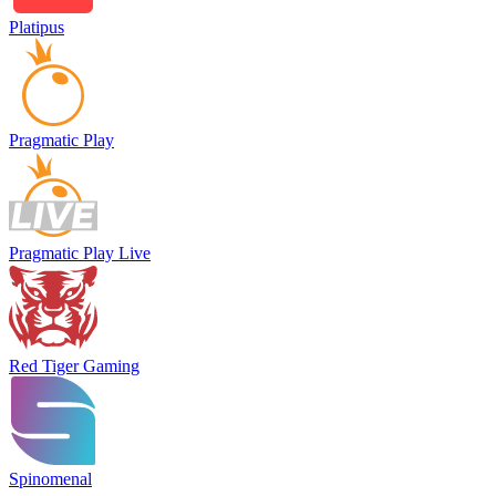
Platipus
Pragmatic Play
Pragmatic Play Live
Red Tiger Gaming
Spinomenal