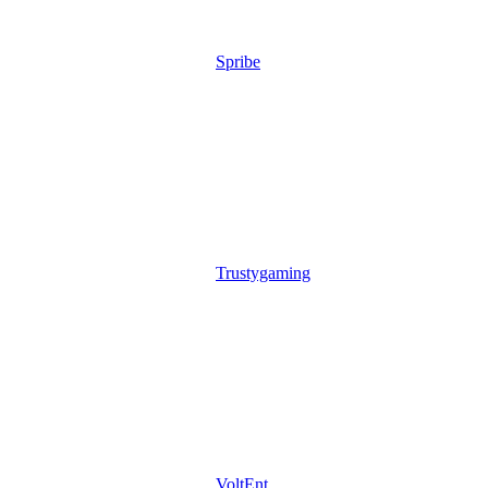
Spribe
Trustygaming
VoltEnt