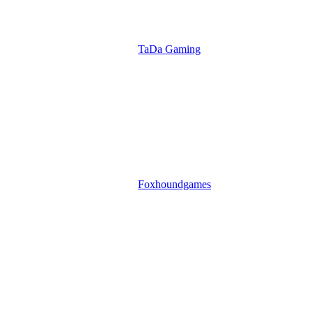
TaDa Gaming
Foxhoundgames