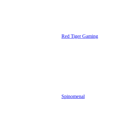
Red Tiger Gaming
Spinomenal