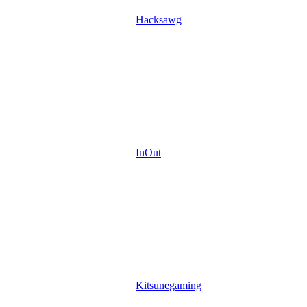
Hacksawg
InOut
Kitsunegaming