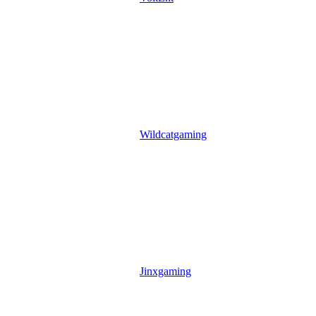
Wildcatgaming
Jinxgaming