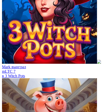
Mark
выиграл
mLTC 7
в
3 Witch Pots