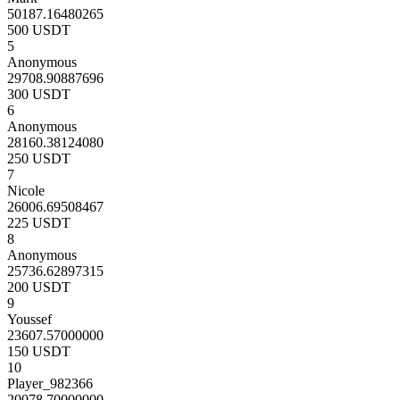
50187.16480265
500
USDT
5
Anonymous
29708.90887696
300
USDT
6
Anonymous
28160.38124080
250
USDT
7
Nicole
26006.69508467
225
USDT
8
Anonymous
25736.62897315
200
USDT
9
Youssef
23607.57000000
150
USDT
10
Player_982366
20078.70000000