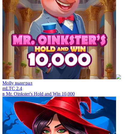
Molly
выиграл
mLTC 2.4
в
Mr. Oinkster's Hold and Win 10,000