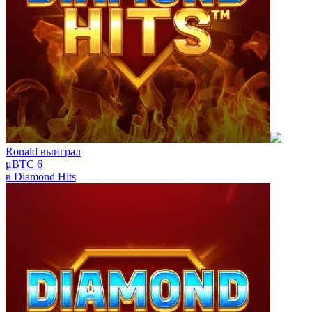
Ronald
выиграл
μBTC 6
в
Diamond Hits