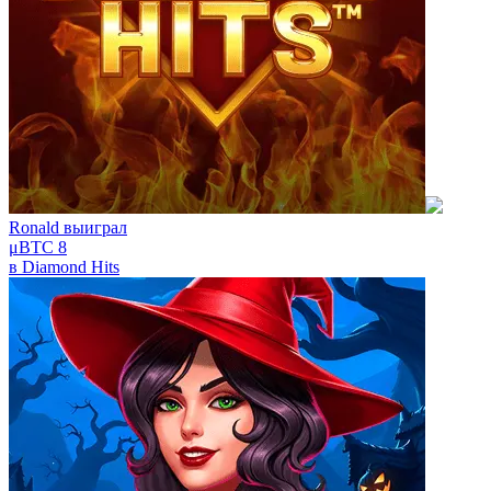
Ronald
выиграл
μBTC 8
в
Diamond Hits