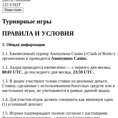
125
USDT
Show more
Турнирные игры
ПРАВИЛА И УСЛОВИЯ
1. Общая информация
1.1. Ежемесячный турнир Anonymous Casino («Clash of Reels»)
организован и проводится
Anonymous Casino.
1.2. Акция проводится ежемесячно — с первого дня месяца,
00:01 UTC
, до последнего дня месяца,
23:59 UTC.
1.3. В акции участвуют только ставки на реальные деньги.
Ставки, сделанные с использованием бонусных средств или в
настольных играх, не учитываются в рамках данной акции.
1.4. Для участия игрок должен совершить как минимум один
(1) успешный депозит.
1.5. Игроки подтверждают полное согласие с настоящими
Условиями и положениями, а также со Стандартными