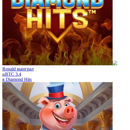
Ronald
выиграл
μBTC 3.4
в
Diamond Hits