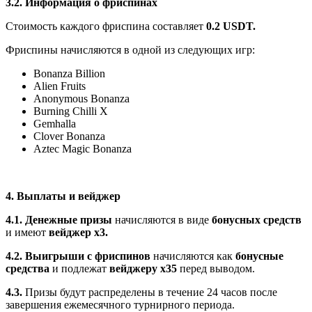
3.2. Информация о фриспинах
Стоимость каждого фриспина составляет
0.2 USDT.
Фриспины начисляются в одной из следующих игр:
Bonanza Billion
Alien Fruits
Anonymous Bonanza
Burning Chilli X
Gemhalla
Clover Bonanza
Aztec Magic Bonanza
4. Выплаты и вейджер
4.1.
Денежные призы
начисляются в виде
бонусных средств
и имеют
вейджер x3.
4.2.
Выигрыши с фриспинов
начисляются как
бонусные
средства
и подлежат
вейджеру x35
перед выводом.
4.3.
Призы будут распределены в течение 24 часов после
завершения ежемесячного турнирного периода.