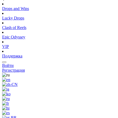
Drops and Wins
Lucky Drops
Clash of Reels
Epic Odyssey
VIP
Поддержка
Войти
Регистрация