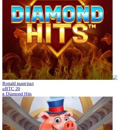
Ronald
выиграл
μBTC 20
в
Diamond Hits