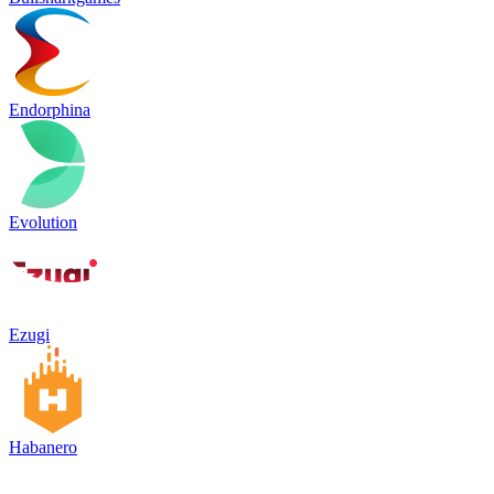
Endorphina
Evolution
Ezugi
Habanero