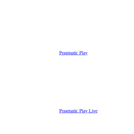
Pragmatic Play
Pragmatic Play Live