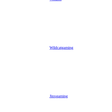
Wildcatgaming
Jinxgaming