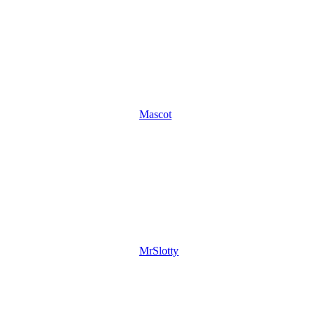
Mascot
MrSlotty