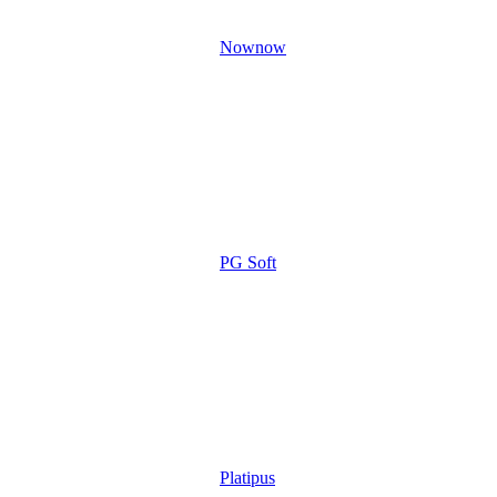
Nownow
PG Soft
Platipus