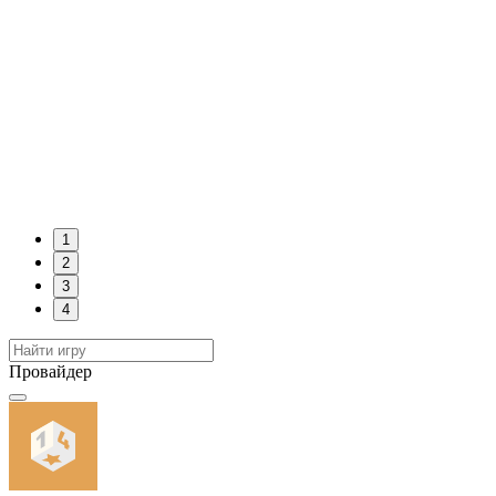
1
2
3
4
Провайдер