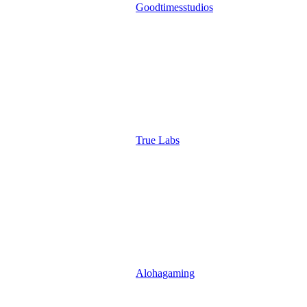
Goodtimesstudios
True Labs
Alohagaming