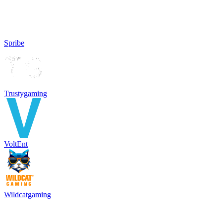
Spribe
Trustygaming
VoltEnt
Wildcatgaming