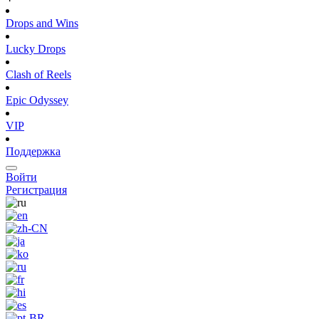
Drops and Wins
Lucky Drops
Clash of Reels
Epic Odyssey
VIP
Поддержка
Войти
Регистрация