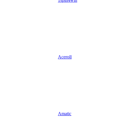
1spin4win
Aceroll
Amatic