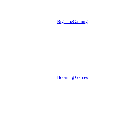
BigTimeGaming
Booming Games