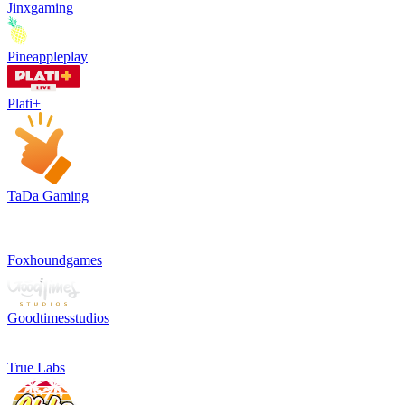
Jinxgaming
Pineappleplay
Plati+
TaDa Gaming
Foxhoundgames
Goodtimesstudios
True Labs