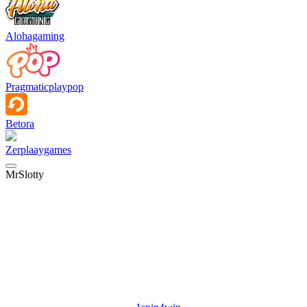
Alohagaming
Pragmaticplaypop
Betora
Zerplaaygames
MrSlotty