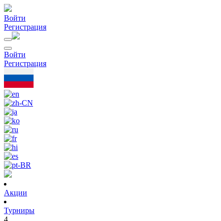
Войти
Регистрация
Войти
Регистрация
Акции
Турниры
4