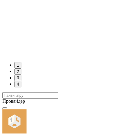
1
2
3
4
Провайдер