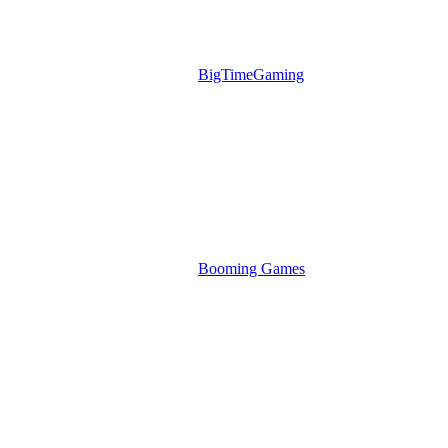
BigTimeGaming
Booming Games