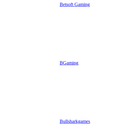
Betsoft Gaming
BGaming
Bullsharkgames