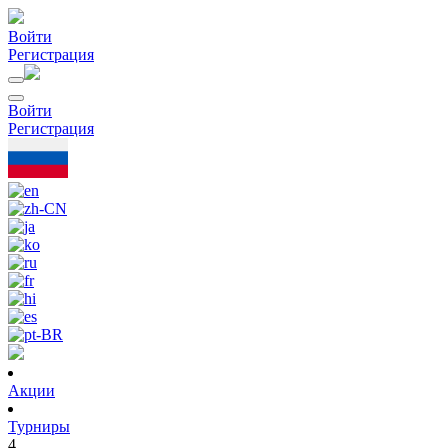
Войти
Регистрация
Войти
Регистрация
Акции
Турниры
4