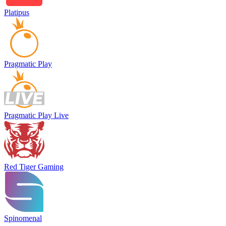
Platipus
Pragmatic Play
Pragmatic Play Live
Red Tiger Gaming
Spinomenal