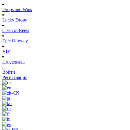
Drops and Wins
Lucky Drops
Clash of Reels
Epic Odyssey
VIP
Поддержка
Войти
Регистрация