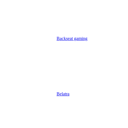
Backseat gaming
Belatra