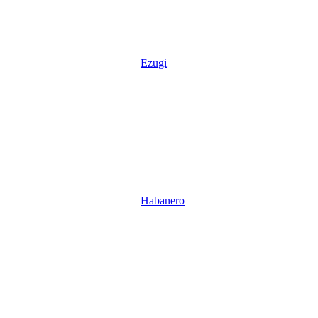
Ezugi
Habanero