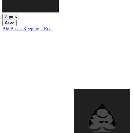
Играть
Демо
Big Bass - Keeping it Reel