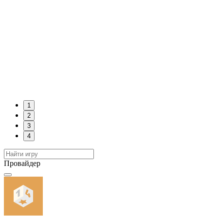
1
2
3
4
Провайдер