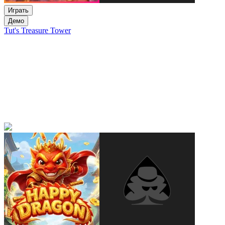
Играть
Демо
Tut's Treasure Tower