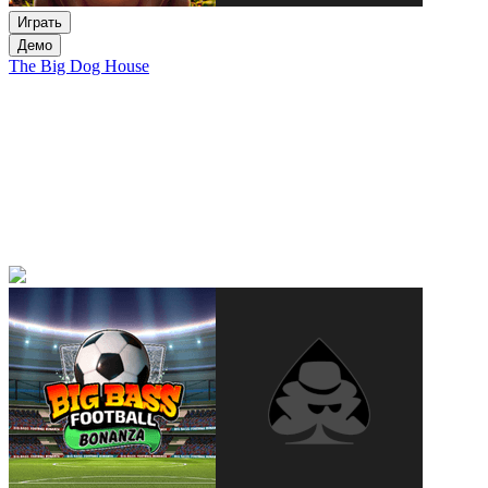
Играть
Демо
The Big Dog House