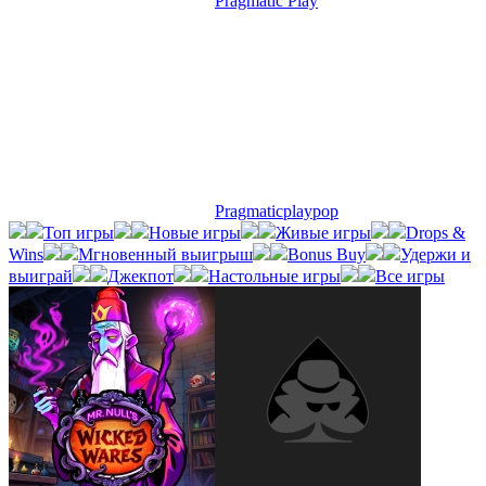
Pragmatic Play
Pragmaticplaypop
Toп игры
Новые игры
Живые игры
Drops &
Wins
Мгновенный выигрыш
Bonus Buy
Удержи и
выиграй
Джекпот
Настольные игры
Все игры