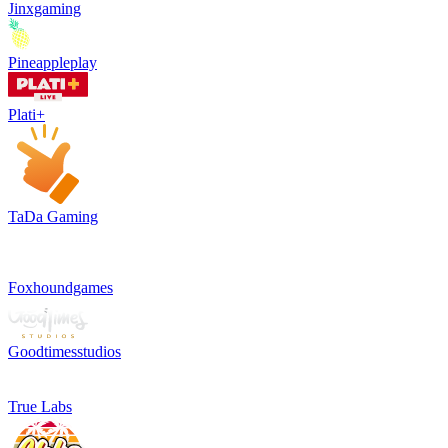
Jinxgaming
Pineappleplay
Plati+
TaDa Gaming
Foxhoundgames
Goodtimesstudios
True Labs