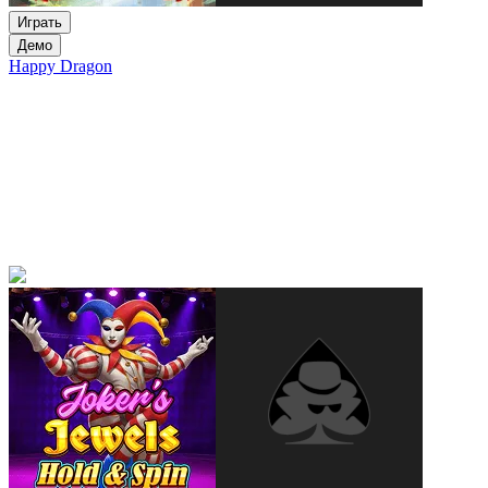
Играть
Демо
Happy Dragon