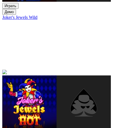
Играть
Демо
Joker's Jewels Wild