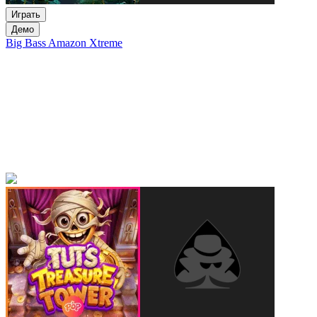
Играть
Демо
Big Bass Amazon Xtreme