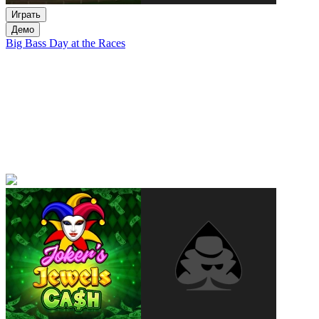
Играть
Демо
Big Bass Day at the Races