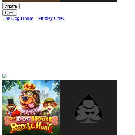
Играть
Демо
The Dog House – Muttley Crew