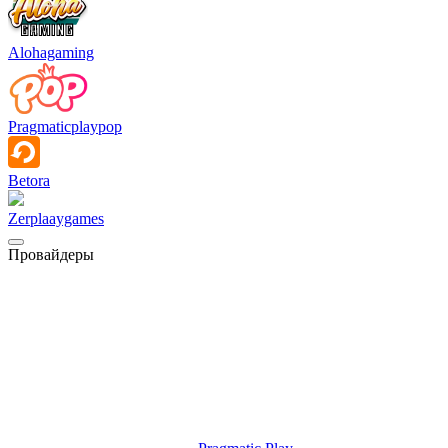
Alohagaming
Pragmaticplaypop
Betora
Zerplaaygames
Провайдеры