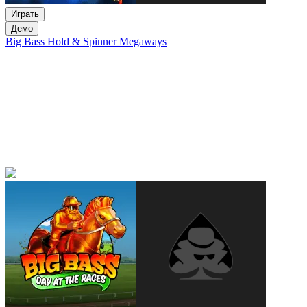
Играть
Демо
Big Bass Hold & Spinner Megaways