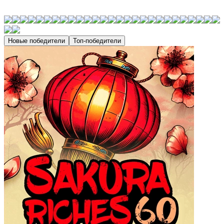
Новые победители
Топ-победители