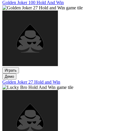
Golden Joker 100 Hold And Win
Играть
Демо
Golden Joker 27 Hold and Win