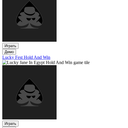
Играть
Демо
Lucky Fest Hold And Win
Играть