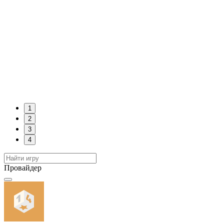
1
2
3
4
Провайдер