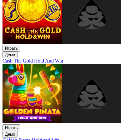
Играть
Демо
Cash The Gold Hold And Win
Играть
Демо