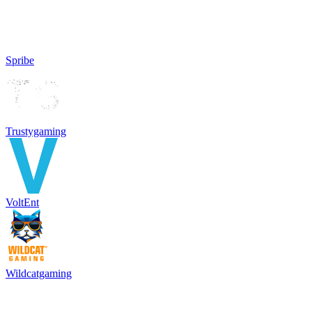
Spribe
Trustygaming
VoltEnt
Wildcatgaming