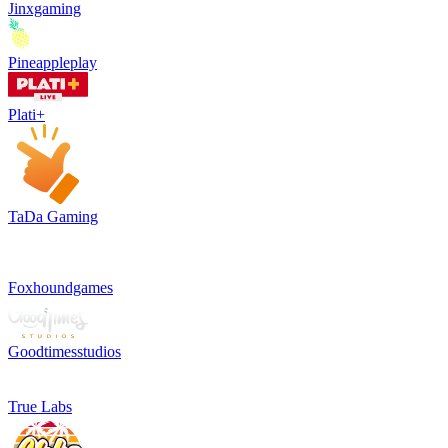
Jinxgaming
Pineappleplay
Plati+
TaDa Gaming
Foxhoundgames
Goodtimesstudios
True Labs