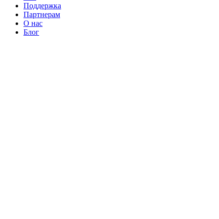
Поддержка
Партнерам
О нас
Блог