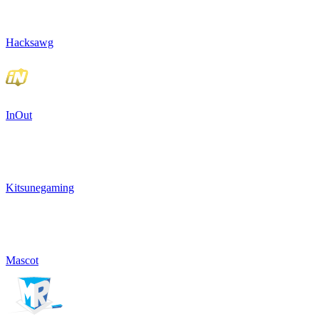
Hacksawg
InOut
Kitsunegaming
Mascot