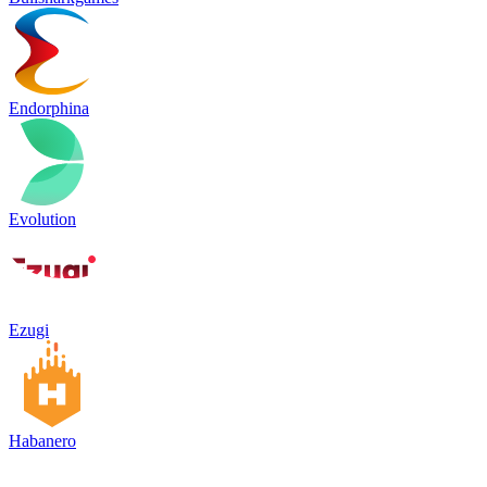
Endorphina
Evolution
Ezugi
Habanero