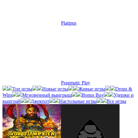
Platipus
Pragmatic Play
Toп игры
Новые игры
Живые игры
Drops &
Wins
Мгновенный выигрыш
Bonus Buy
Удержи и
выиграй
Джекпот
Настольные игры
Все игры