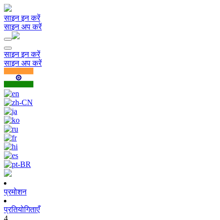
साइन इन करें
साइन अप करें
साइन इन करें
साइन अप करें
प्रमोशन
प्रतियोगिताएँ
4