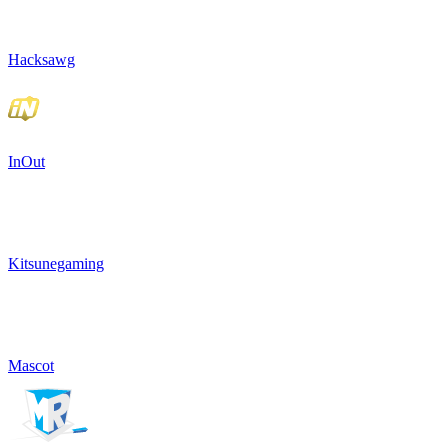
Hacksawg
InOut
Kitsunegaming
Mascot