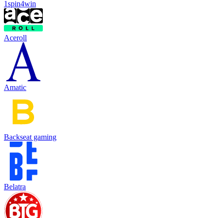
1spin4win
Aceroll
Amatic
Backseat gaming
Belatra