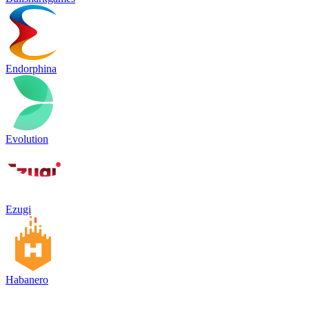
Endorphina
Evolution
Ezugi
Habanero