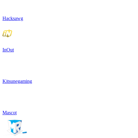
Hacksawg
InOut
Kitsunegaming
Mascot