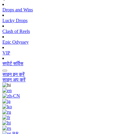
Drops and Wins
Lucky Drops
Clash of Reels
Epic Odyssey
VIP
सपोर्ट सर्विस
साइन इन करें
साइन अप करें