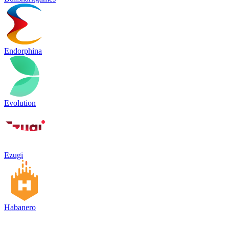
Endorphina
Evolution
Ezugi
Habanero