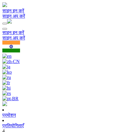
साइन इन करें
साइन अप करें
साइन इन करें
साइन अप करें
प्रमोशन
प्रतियोगिताएँ
4