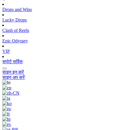
Drops and Wins
Lucky Drops
Clash of Reels
Epic Odyssey
VIP
सपोर्ट सर्विस
साइन इन करें
साइन अप करें