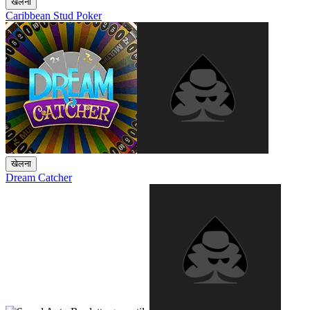
खेलना
Caribbean Stud Poker
खेलना
Dream Catcher