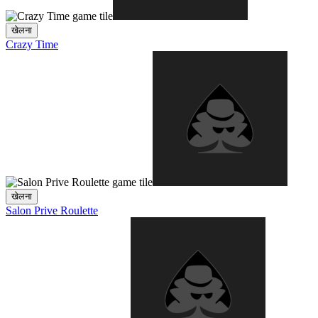
खेलना
Crazy Time
खेलना
Salon Prive Roulette