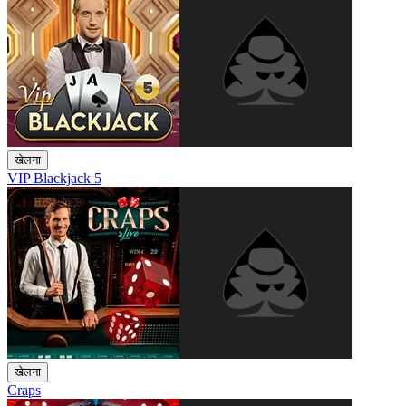
खेलना
VIP Blackjack 5
खेलना
Craps