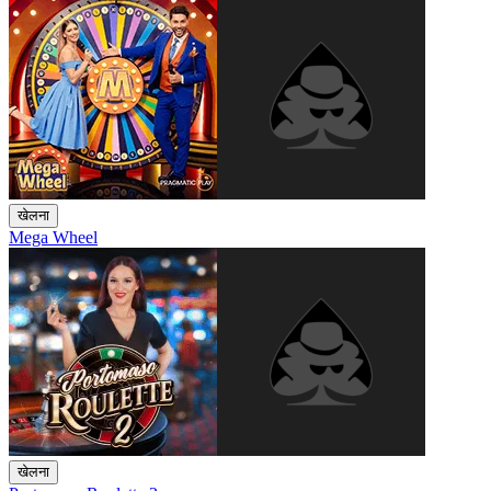
खेलना
Mega Wheel
खेलना