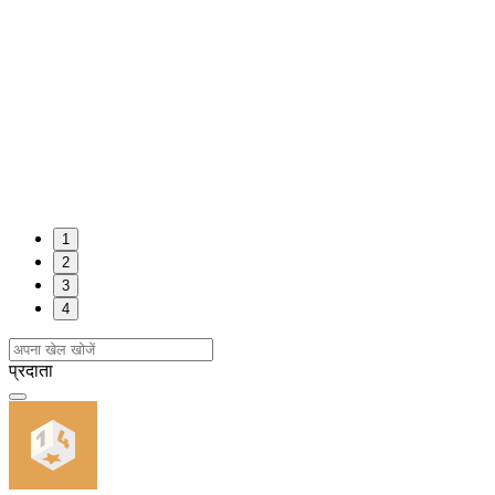
1
2
3
4
प्रदाता