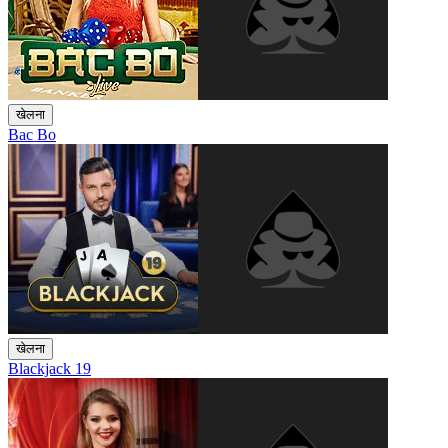
खेलना
Bac Bo
खेलना
Blackjack 19