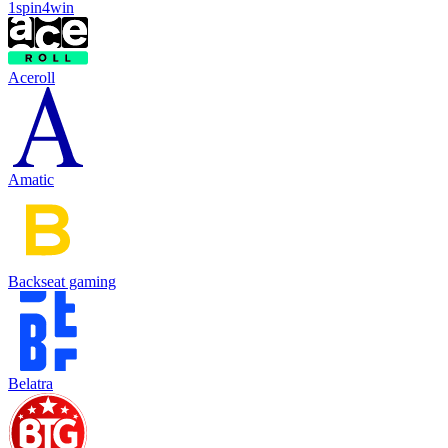
1spin4win
Aceroll
Amatic
Backseat gaming
Belatra