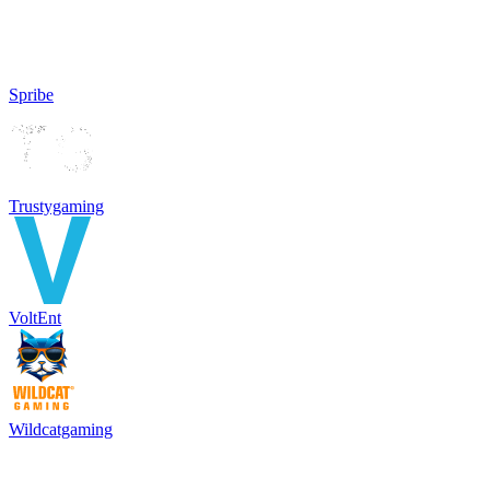
Spribe
Trustygaming
VoltEnt
Wildcatgaming