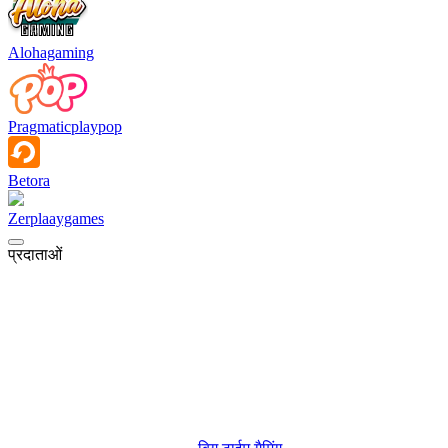
Alohagaming
Pragmaticplaypop
Betora
Zerplaaygames
प्रदाताओं