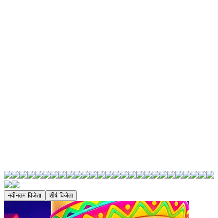
नवीनतम विजेता
शीर्ष विजेता