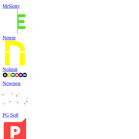
MrSlotty
Netent
Nolimit
Nownow
PG Soft