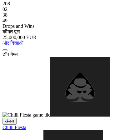
208
02
38
49
Drops and Wins
कीमत पूल
25,000,000 EUR
और दिखाओ
टॉप गेम्स
खेलना
Chilli Fiesta