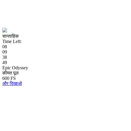
साप्ताहिक
Time Left:
08
09
38
49
Epic Odyssey
कीमत पूल
600 FS
और दिखाओ