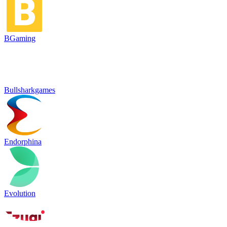
BGaming
Bullsharkgames
Endorphina
Evolution