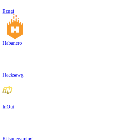
Ezugi
Habanero
Hacksawg
InOut
Kitsunegaming