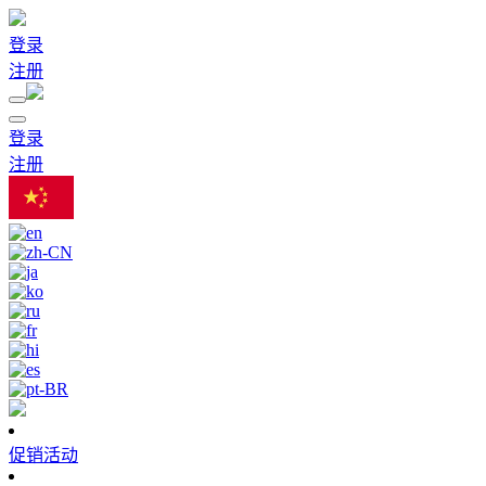
登录
注册
登录
注册
促销活动