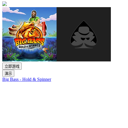
立即游戏
演示
Big Bass - Hold & Spinner