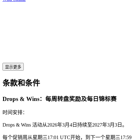
显示更多
条款和条件
Drops & Wins：每周转盘奖励及每日锦标赛
时间安排：
Drops & Wins 活动从2026年3月4日持续至2027年3月3日。
每个促销周从星期三17:01 UTC开始，到下一个星期三17:59