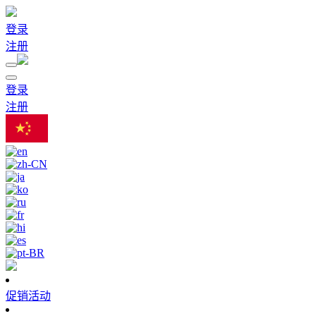
登录
注册
登录
注册
促销活动