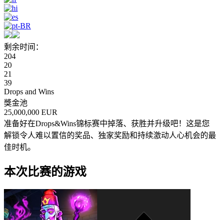
剩余时间：
204
20
21
39
Drops and Wins
獎金池
25,000,000 EUR
准备好在Drops&Wins锦标赛中掉落、获胜并升级吧！这是您
解锁令人难以置信的奖品、独家奖励和持续激动人心机会的最
佳时机。
本次比赛的游戏