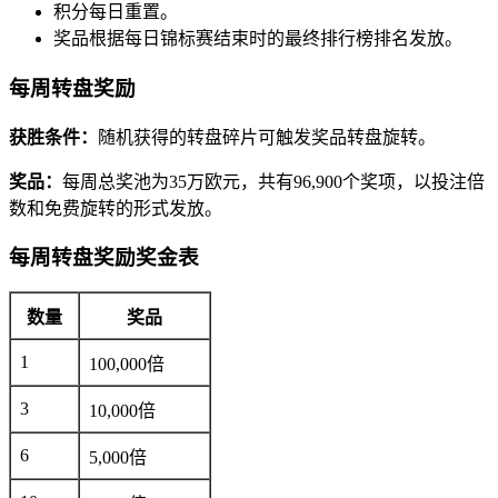
积分每日重置。
奖品根据每日锦标赛结束时的最终排行榜排名发放。
每周转盘奖励
获胜条件：
随机获得的转盘碎片可触发奖品转盘旋转。
奖品：
每周总奖池为35万欧元，共有96,900个奖项，以投注倍
数和免费旋转的形式发放。
每周转盘奖励奖金表
数量
奖品
1
100,000倍
3
10,000倍
6
5,000倍