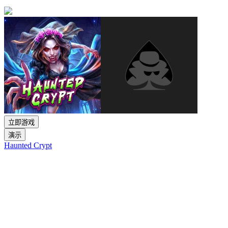
立即游戏
演示
Haunted Crypt