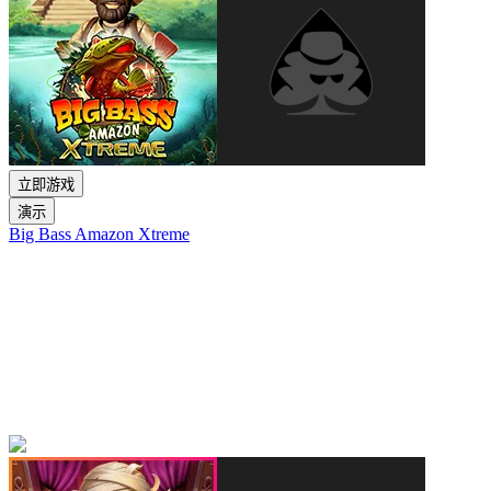
立即游戏
演示
Big Bass Amazon Xtreme