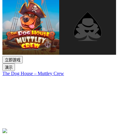
立即游戏
演示
The Dog House – Muttley Crew