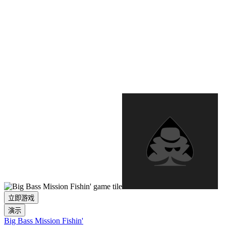
立即游戏
演示
Big Bass Mission Fishin'