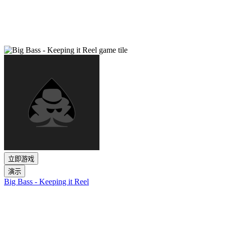
立即游戏
演示
Big Bass - Keeping it Reel