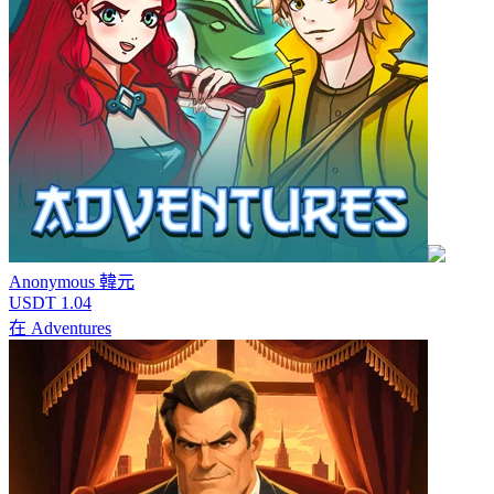
Anonymous
韓元
USDT 1.04
在
Adventures