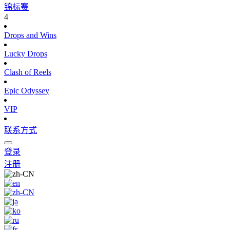
锦标赛
4
Drops and Wins
Lucky Drops
Clash of Reels
Epic Odyssey
VIP
联系方式
登录
注册