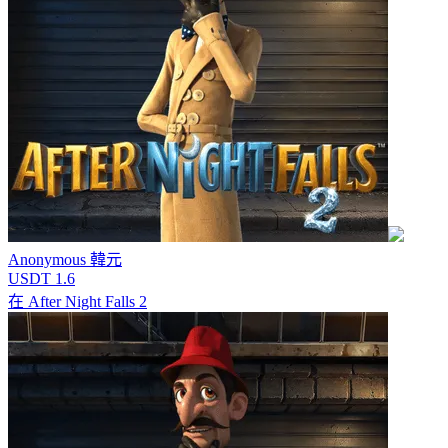
Anonymous
韓元
USDT 1.6
在
After Night Falls 2