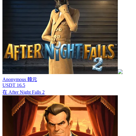
Anonymous
韓元
USDT 16.5
在
After Night Falls 2