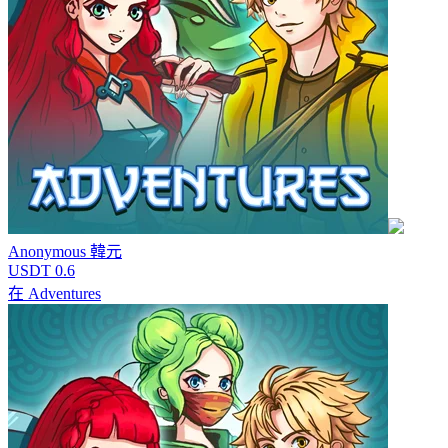
Anonymous
韓元
USDT 0.6
在
Adventures