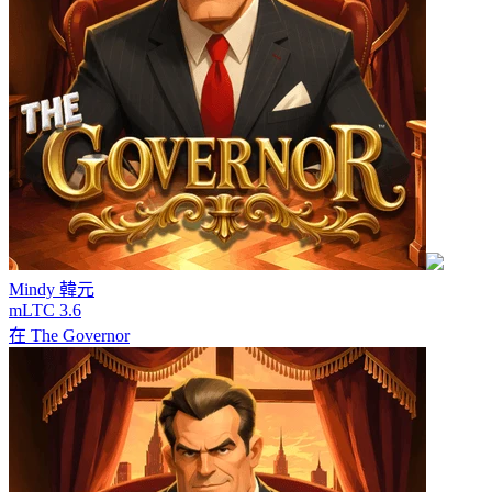
Mindy
韓元
mLTC 3.6
在
The Governor