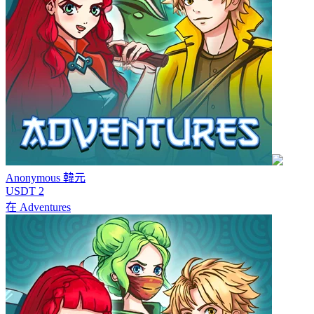
Anonymous
韓元
USDT 2
在
Adventures