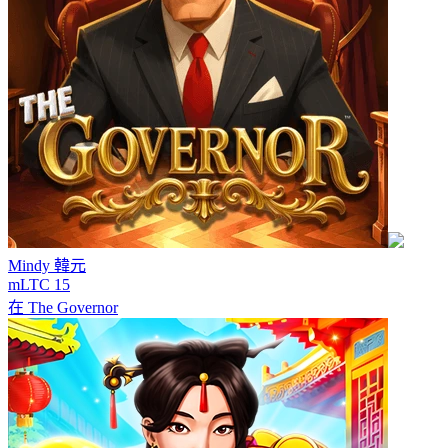
Mindy
韓元
mLTC 15
在
The Governor