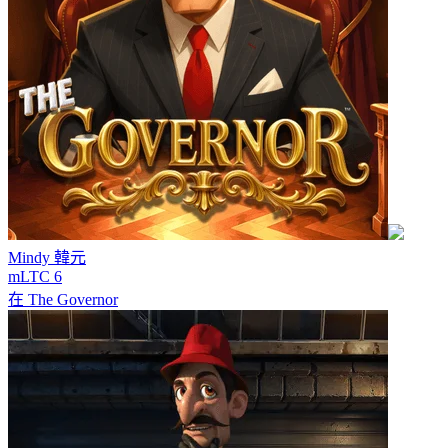
Mindy
韓元
mLTC 6
在
The Governor