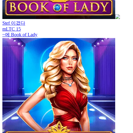
Stef
이겼다
mLTC 15
~에
Book of Lady