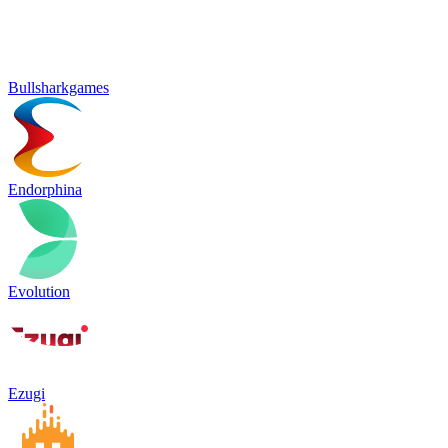
Bullsharkgames
Endorphina
Evolution
Ezugi