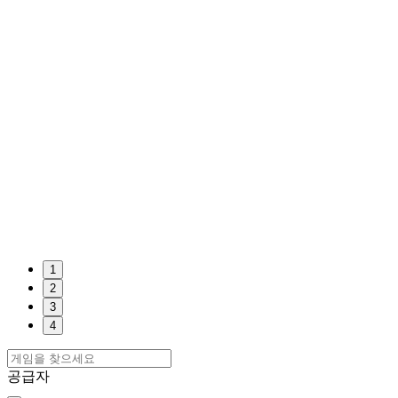
1
2
3
4
공급자