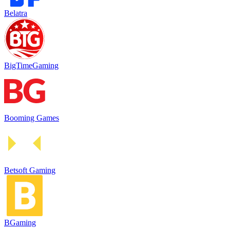
Belatra
BigTimeGaming
Booming Games
Betsoft Gaming
BGaming