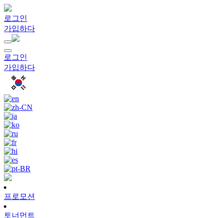
로그인
가입하다
로그인
가입하다
프로모션
토너먼트