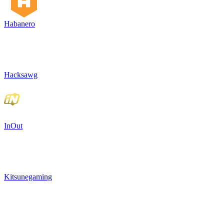
Habanero
Hacksawg
InOut
Kitsunegaming