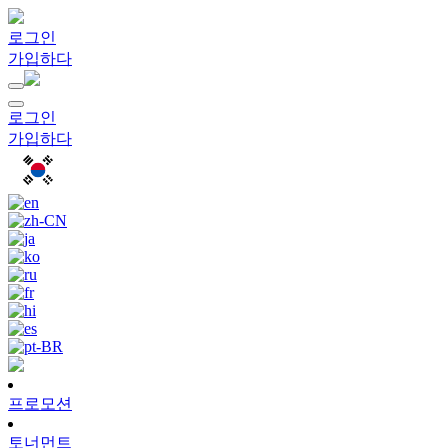
로그인
가입하다
로그인
가입하다
프로모션
토너먼트