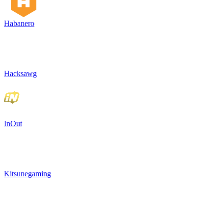
Habanero
Hacksawg
InOut
Kitsunegaming