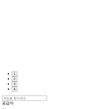
1
2
3
4
공급자