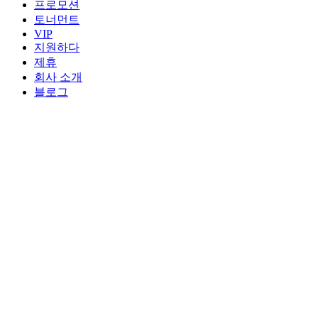
프로모션
토너먼트
VIP
지원하다
제휴
회사 소개
블로그