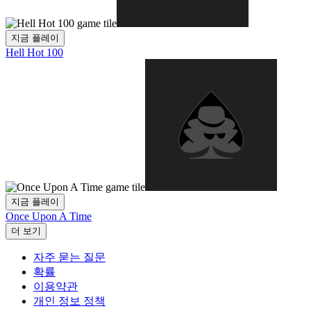
지금 플레이
Hell Hot 100
지금 플레이
Once Upon A Time
더 보기
자주 묻는 질문
확률
이용약관
개인 정보 정책