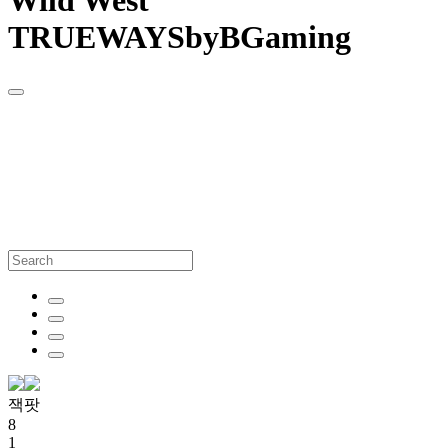
Wild West
TRUEWAYS
by
BGaming
잭팟
8
1