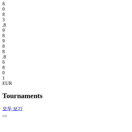
8
0
8
3
,
8
9
8
9
8
8
.
8
6
8
0
1
EUR
Tournaments
모두 보기