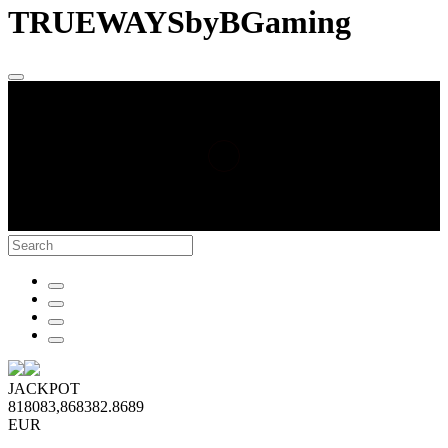
TRUEWAYS
by
BGaming
JACKPOT
8
1
8
0
8
3
,
8
6
8
3
8
2
.
8
6
8
9
EUR