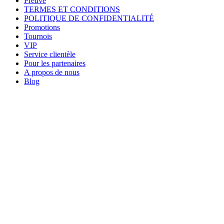
Preuve
TERMES ET CONDITIONS
POLITIQUE DE CONFIDENTIALITÉ
Promotions
Tournois
VIP
Service clientèle
Pour les partenaires
A propos de nous
Blog