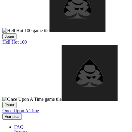
Jouer
Hell Hot 100
Jouer
Once Upon A Time
Voir plus
FAQ