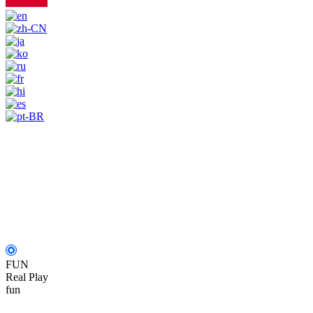
FUN
Real Play
fun