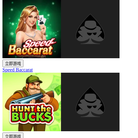
立即游戏
Speed Baccarat
立即游戏