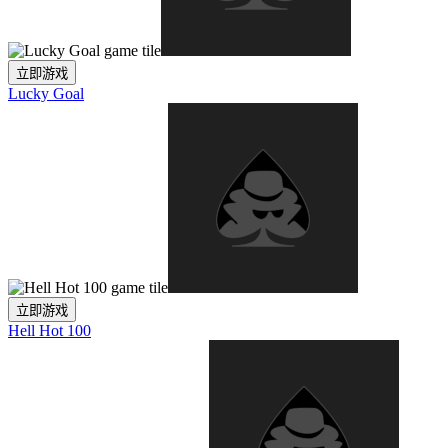
立即游戏
Lucky Goal
立即游戏
Hell Hot 100