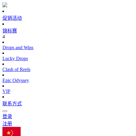
促销活动
锦标赛
4
Drops and Wins
Lucky Drops
Clash of Reels
Epic Odyssey
VIP
联系方式
登录
注册