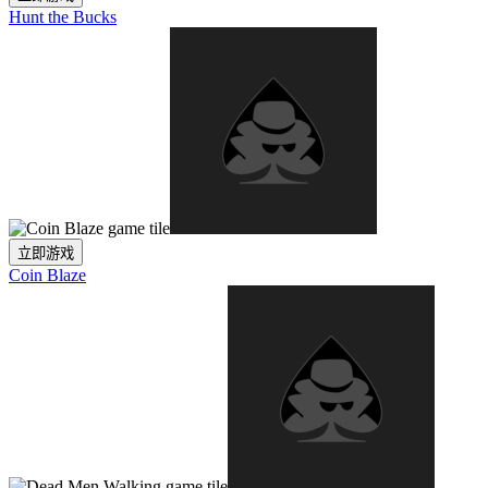
Hunt the Bucks
立即游戏
Coin Blaze