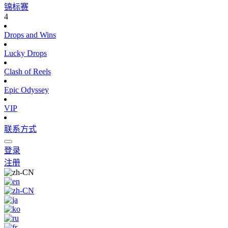
锦标赛
4
Drops and Wins
Lucky Drops
Clash of Reels
Epic Odyssey
VIP
联系方式
登录
注册