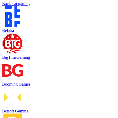
Backseat gaming
Belatra
BigTimeGaming
Booming Games
Betsoft Gaming