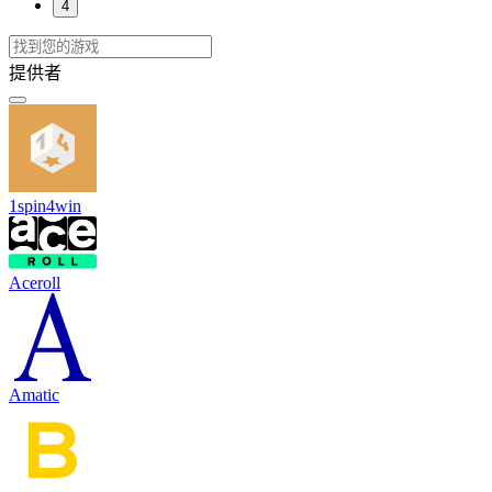
4
提供者
1spin4win
Aceroll
Amatic