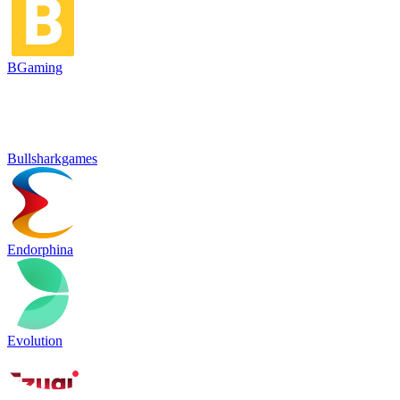
BGaming
Bullsharkgames
Endorphina
Evolution