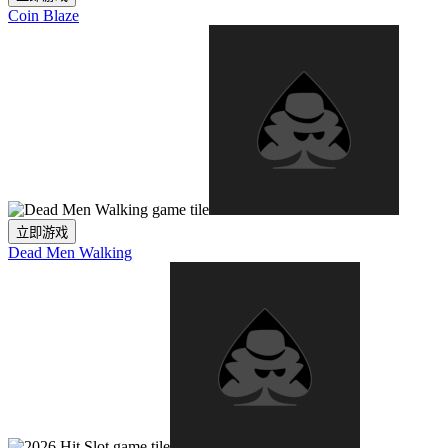
Coin Blaze
立即游戏
Dead Men Walking