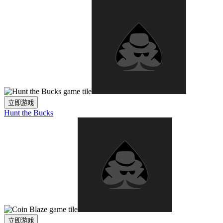
立即游戏
Hunt the Bucks
立即游戏