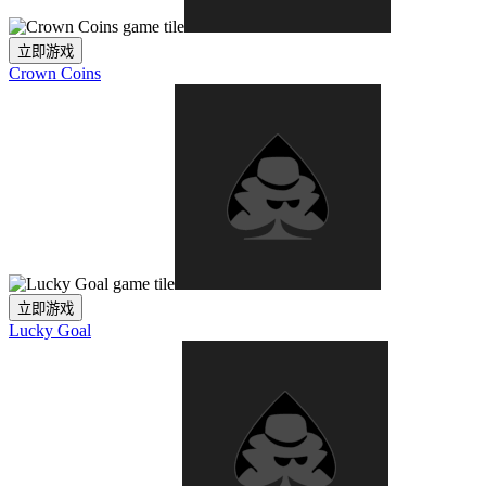
立即游戏
Crown Coins
立即游戏
Lucky Goal