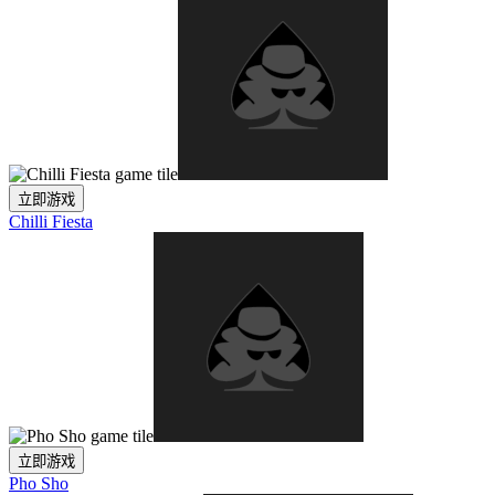
立即游戏
Chilli Fiesta
立即游戏
Pho Sho