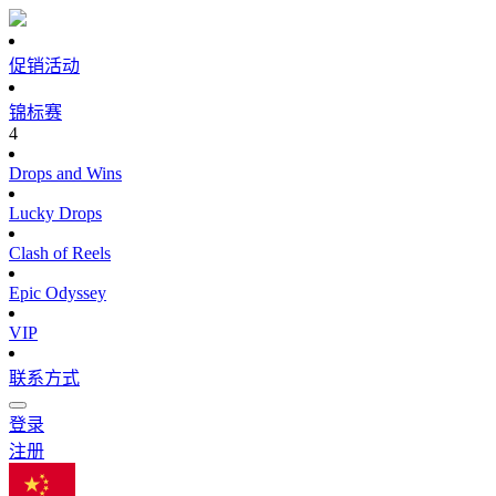
促销活动
锦标赛
4
Drops and Wins
Lucky Drops
Clash of Reels
Epic Odyssey
VIP
联系方式
登录
注册