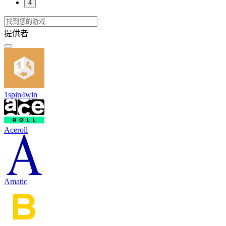
4
提供者
1spin4win
Aceroll
Amatic