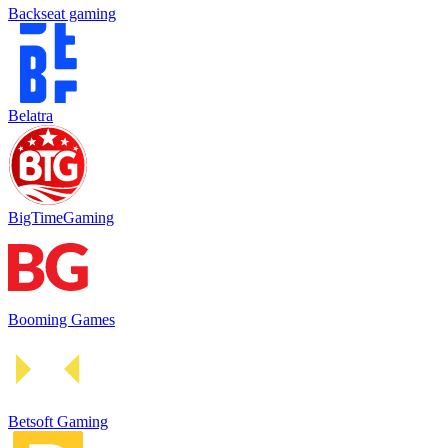
Backseat gaming
Belatra
BigTimeGaming
Booming Games
Betsoft Gaming