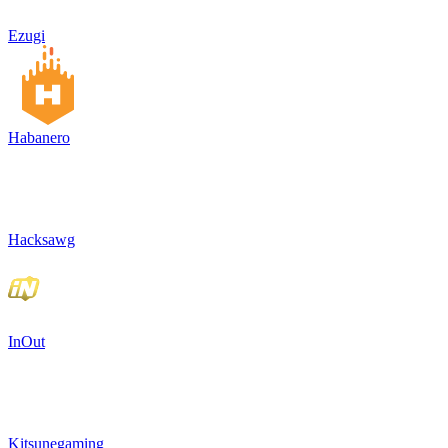
Ezugi
Habanero
Hacksawg
InOut
Kitsunegaming