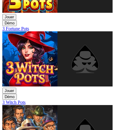
Jouer
Démo
3 Fortune Pots
Jouer
Démo
3 Witch Pots