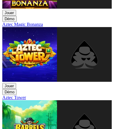
Jouer
Démo
Aztec Magic Bonanza
Jouer
Démo
Aztec Tower