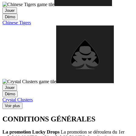
Jouer
Démo
Chinese Tigers
Jouer
Démo
Crystal Clusters
Voir plus
CONDITIONS GÉNÉRALES
La promotion Lucky Drops
La promotion se déroulera du 1er