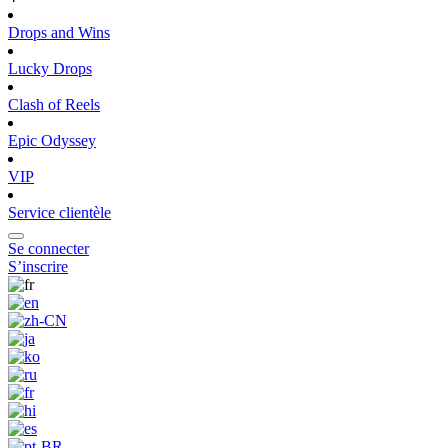
Drops and Wins
Lucky Drops
Clash of Reels
Epic Odyssey
VIP
Service clientèle
Se connecter
S’inscrire