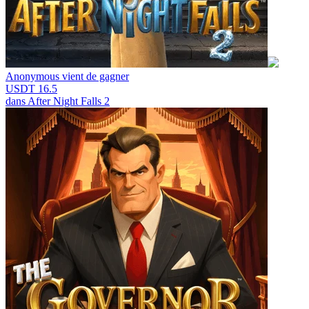
Anonymous
vient de gagner
USDT 16.5
dans
After Night Falls 2