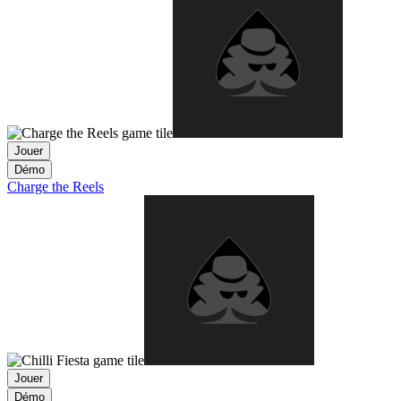
Jouer
Démo
Charge the Reels
Jouer
Démo