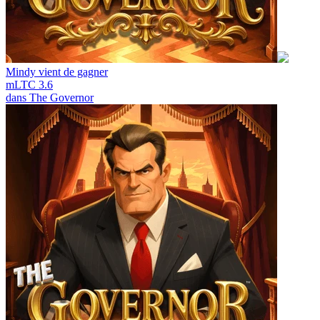
Mindy
vient de gagner
mLTC 3.6
dans
The Governor