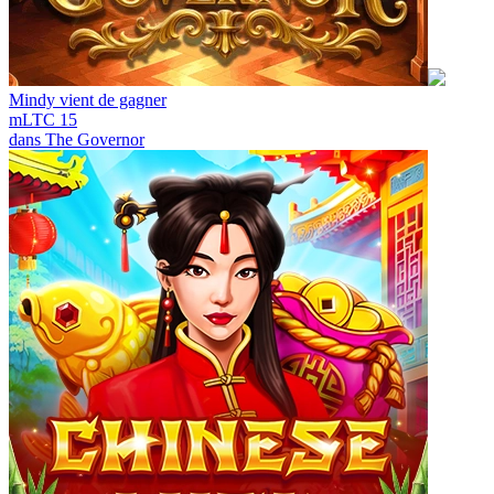
Mindy
vient de gagner
mLTC 15
dans
The Governor