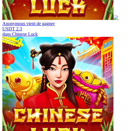
Anonymous
vient de gagner
USDT 2.3
dans
Chinese Luck