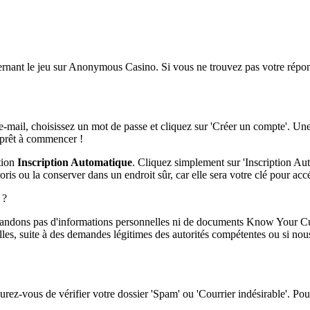
ernant le jeu sur Anonymous Casino. Si vous ne trouvez pas votre réponse
 e-mail, choisissez un mot de passe et cliquez sur 'Créer un compte'. Un
s prêt à commencer !
tion
Inscription Automatique
. Cliquez simplement sur 'Inscription Au
ris ou la conserver dans un endroit sûr, car elle sera votre clé pour ac
 ?
dons pas d'informations personnelles ni de documents Know Your Custo
lles, suite à des demandes légitimes des autorités compétentes ou si no
rez-vous de vérifier votre dossier 'Spam' ou 'Courrier indésirable'. Pour