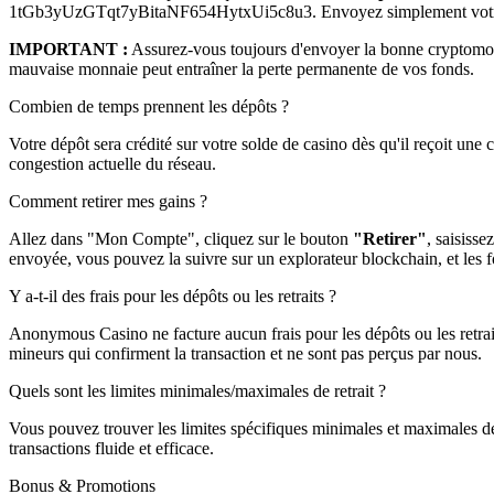
1tGb3yUzGTqt7yBitaNF654HytxUi5c8u3. Envoyez simplement votre cr
IMPORTANT :
Assurez-vous toujours d'envoyer la bonne cryptomon
mauvaise monnaie peut entraîner la perte permanente de vos fonds.
Combien de temps prennent les dépôts ?
Votre dépôt sera crédité sur votre solde de casino dès qu'il reçoit une
congestion actuelle du réseau.
Comment retirer mes gains ?
Allez dans "Mon Compte", cliquez sur le bouton
"Retirer"
, saisisse
envoyée, vous pouvez la suivre sur un explorateur blockchain, et les fo
Y a-t-il des frais pour les dépôts ou les retraits ?
Anonymous Casino ne facture aucun frais pour les dépôts ou les retrait
mineurs qui confirment la transaction et ne sont pas perçus par nous.
Quels sont les limites minimales/maximales de retrait ?
Vous pouvez trouver les limites spécifiques minimales et maximales de
transactions fluide et efficace.
Bonus & Promotions