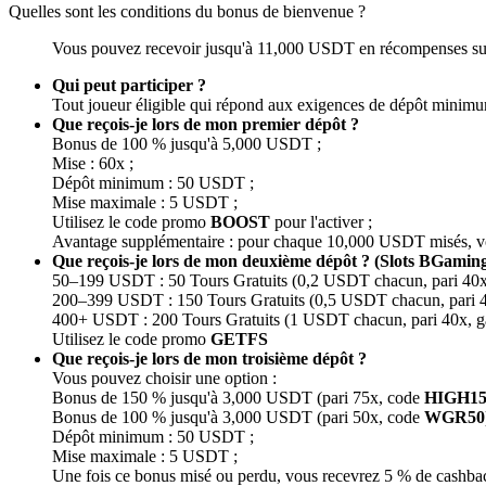
Quelles sont les conditions du bonus de bienvenue ?
Vous pouvez recevoir jusqu'à 11,000 USDT en récompenses sur tr
Qui peut participer ?
Tout joueur éligible qui répond aux exigences de dépôt minimum 
Que reçois-je lors de mon premier dépôt ?
Bonus de 100 % jusqu'à 5,000 USDT ;
Mise : 60x ;
Dépôt minimum : 50 USDT ;
Mise maximale : 5 USDT ;
Utilisez le code promo
BOOST
pour l'activer ;
Avantage supplémentaire : pour chaque 10,000 USDT misés, v
Que reçois-je lors de mon deuxième dépôt ? (Slots BGami
50–199 USDT : 50 Tours Gratuits (0,2 USDT chacun, pari 4
200–399 USDT : 150 Tours Gratuits (0,5 USDT chacun, pari
400+ USDT : 200 Tours Gratuits (1 USDT chacun, pari 40x,
Utilisez le code promo
GETFS
Que reçois-je lors de mon troisième dépôt ?
Vous pouvez choisir une option :
Bonus de 150 % jusqu'à 3,000 USDT (pari 75x, code
HIGH15
Bonus de 100 % jusqu'à 3,000 USDT (pari 50x, code
WGR50
Dépôt minimum : 50 USDT ;
Mise maximale : 5 USDT ;
Une fois ce bonus misé ou perdu, vous recevrez 5 % de cashback