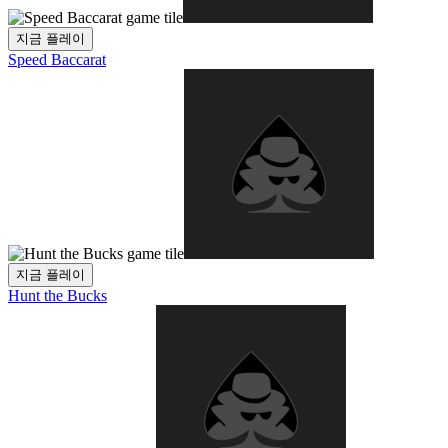
지금 플레이
Speed Baccarat
지금 플레이
Hunt the Bucks