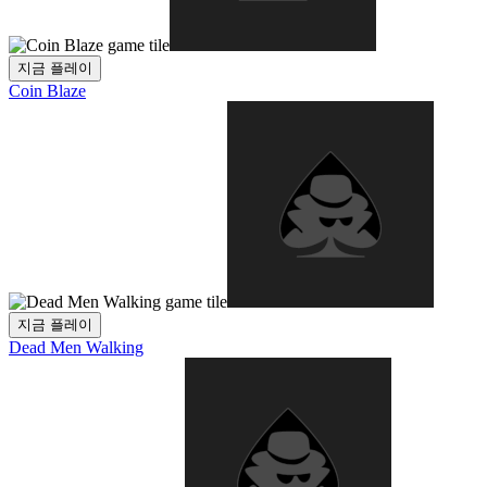
지금 플레이
Coin Blaze
지금 플레이
Dead Men Walking