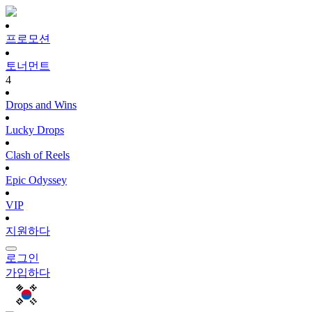
프로모션
토너먼트
4
Drops and Wins
Lucky Drops
Clash of Reels
Epic Odyssey
VIP
지원하다
로그인
가입하다