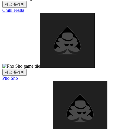
지금 플레이
Chilli Fiesta
지금 플레이
Pho Sho